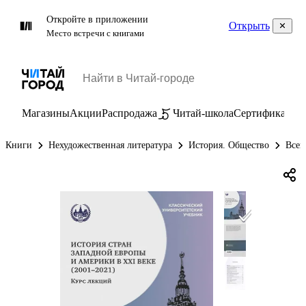
Откройте в приложении
Открыть
Место встречи с книгами
Магазины
Акции
Распродажа
Читай-школа
Сертификаты
П
Книги
Нехудожественная литература
История. Общество
Всем