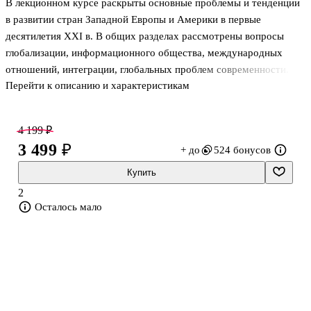
В лекционном курсе раскрыты основные проблемы и тенденции
в развитии стран Западной Европы и Америки в первые
десятилетия XXI в. В общих разделах рассмотрены вопросы
глобализации, информационного общества, международных
отношений, интеграции, глобальных проблем современности.
Перейти к описанию и характеристикам
Страноведческие разделы раскрывают особенности
политического и социально-экономического развития ведущих
стран Запада и Латинской Америки.
4 199 ₽
Учебное пособие рассчитано на студентов университетов,
3 499 ₽
+ до
524 бонусов
обучающихся по направлению подготовки 46.03.01 "История"
(бакалавриат) и 46.04.01 "История" (магистратура), а также
Купить
аспирантов, преподавателей истории в общеобразовательных
2
организациях, а также всех интересующихся мировой ист
Осталось мало