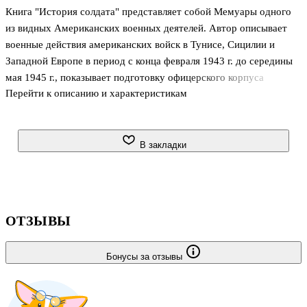
Книга "История солдата" представляет собой Мемуары одного
из видных Американских военных деятелей. Автор описывает
военные действия американских войск в Тунисе, Сицилии и
Западной Европе в период с конца февраля 1943 г. до середины
мая 1945 г., показывает подготовку офицерского корпуса
Перейти к описанию и характеристикам
американской армии, организацию управления и методы работы
штабов, приводит интересные факты и дает характеристики
американским и английским генералам. Книга рассчитана на
широкий круг читателей.
В закладки
ОТЗЫВЫ
Бонусы за отзывы