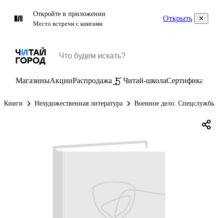
Откройте в приложении
Открыть
Место встречи с книгами
Магазины
Акции
Распродажа
Читай-школа
Сертификаты
П
Книги
Нехудожественная литература
Военное дело. Спецслужбы