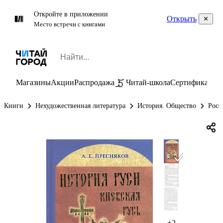
Откройте в приложении
Открыть
Место встречи с книгами
Магазины
Акции
Распродажа
Читай-школа
Сертификаты
П
Книги
Нехудожественная литература
История. Общество
Росс
+2