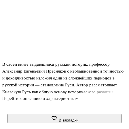
В своей книге выдающийся русский историк, профессор
Александр Евгеньевич Пресняков с необыкновенной точностью
и доходчивостью изложил один из сложнейших периодов в
русской истории — становление Руси. Автор рассматривает
Киевскую Русь как общую основу исторического развития
Перейти к описанию и характеристикам
русского, белорусского и украинского народов. .Издание не
оставит равнодушными не только студентов и школьников, но и
всех любителей отечественной истории.
В закладки