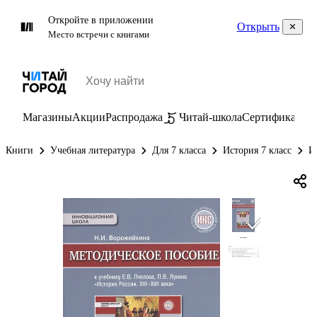
Откройте в приложении
Открыть
Место встречи с книгами
Магазины
Акции
Распродажа
Читай-школа
Сертификаты
П
Книги
Учебная литература
Для 7 класса
История 7 класс
И