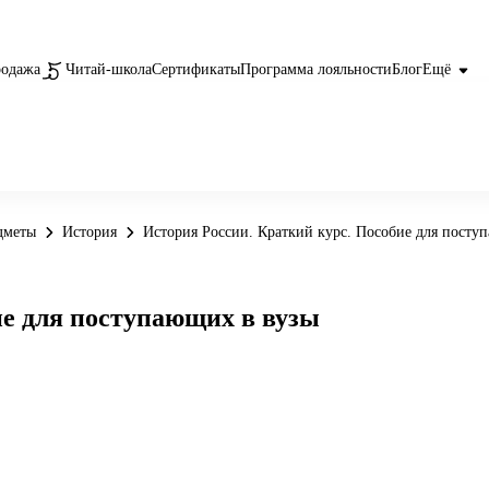
родажа
Читай-школа
Сертификаты
Программа лояльности
Блог
Ещё
дметы
История
История России. Краткий курс. Пособие для посту
ие для поступающих в вузы