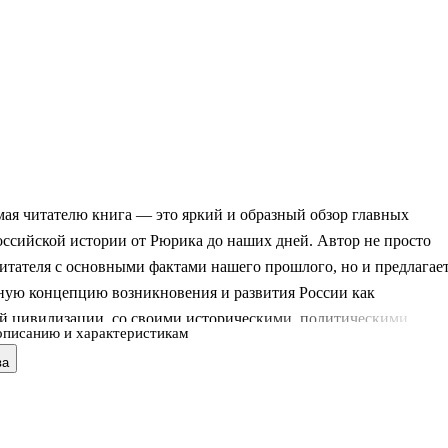
ая читателю книга — это яркий и образный обзор главных
ссийской истории от Рюрика до наших дней. Автор не просто
итателя с основными фактами нашего прошлого, но и предлагае
ную концепцию возникновения и развития России как
й цивилизации, со своими историческими, политическими,
описанию и характеристикам
-религиозными и географическими особенностями.
ва
едназначено для школьников и студентов, а также для всех,
щихся отечественной историей.