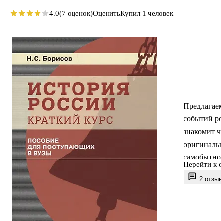
4.0
(7 оценок)
Оценить
Купил 1 человек
Предлагаем
событий ро
знакомит ч
оригиналь
самобытно
Перейти к 
культурно
2 отзы
Пособие пр
интересую