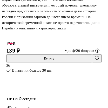
образовательный инструмент, который поможет школьнику
наглядно представить и запомнить основные даты истории
России с призвания варягов до настоящего времени. На
исторической временной шкале не просто перечислены даты:
Перейти к описанию и характеристикам
некоторые сопровождаются иллюстративным материалом, что
позволит лучше запомнить событие. Пособие соответствует
образовательному стандарту и может быть использовано в
170 ₽
учебном процессе, при подготовке к ОГЭ и ЕГЭ по истории.
139 ₽
+ до
20 бонусов
Будет интересно школьникам, студентам и просто любителям
истории.
Купить
36
В наличии больше 30 шт.
от 129 ₽
сегодня