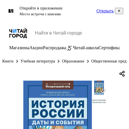
Откройте в приложении
Открыть
Место встречи с книгами
Магазины
Акции
Распродажа
Читай-школа
Сертификаты
П
Книги
Учебная литература
Образование
Общественные предм