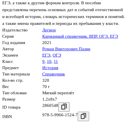
ЕГЭ, а также к другим формам контроля. В пособии
представлены перечень основных дат и событий отечественной
и всеобщей истории, словарь исторических терминов и понятий.
а также имена правителей и периоды их пребывания у власти.
Издательство
Легион
Серия
Карманный справочник. ВПР. ОГЭ. ЕГЭ
Год издания
2021
Автор
Роман Викторович Пазин
Экзамен
ЕГЭ
,
ОГЭ
Класс
9
,
10
,
11
Предмет
История
Тип материала
Справочник
Кол-во стр.
320
Вес
70 г
Тип обложки
Мягкий переплёт
Размер
1.2x8x7
2860548
ID товара
978-5-9966-1524-7
ISBN