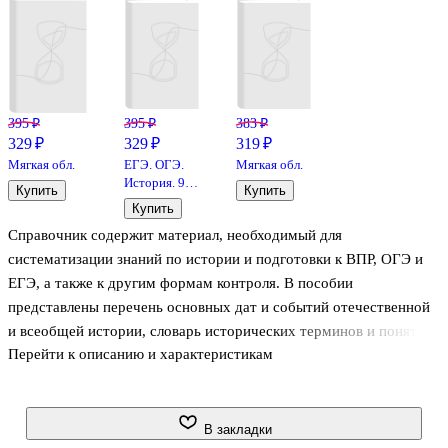
395 ₽
395 ₽
383 ₽
329 ₽
329 ₽
319 ₽
Мягкая обл.
ЕГЭ. ОГЭ.
Мягкая обл.
История. 9-
Купить
Купить
11 классы.
Купить
Карманный
Справочник содержит материал, необходимый для
справочник
систематизации знаний по истории и подготовки к ВПР, ОГЭ и
ЕГЭ, а также к другим формам контроля. В пособии
представлены перечень основных дат и событий отечественной
и всеобщей истории, словарь исторических терминов и понятий.
Перейти к описанию и характеристикам
а также имена правителей и периоды их пребывания у власти.
В закладки