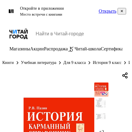
Откройте в приложении
Открыть
Место встречи с книгами
Магазины
Акции
Распродажа
Читай-школа
Сертификаты
П
Книги
Учебная литература
Для 9 класса
История 9 класс
И
+2