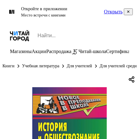
Откройте в приложении
Открыть
Место встречи с книгами
Магазины
Акции
Распродажа
Читай-школа
Сертификаты
П
Книги
Учебная литература
Для учителей
Для учителей средн