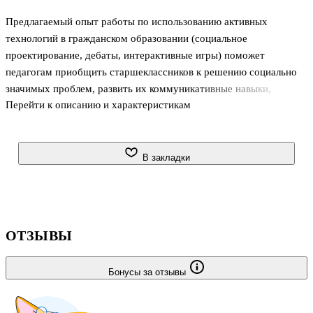
Предлагаемый опыт работы по использованию активных
технологий в гражданском образовании (социальное
проектирование, дебаты, интерактивные игры) поможет
педагогам приобщить старшеклассников к решению социально
значимых проблем, развить их коммуникативные навыки,
Перейти к описанию и характеристикам
адаптировать к жизни в меняющемся обществе. Пособие
предназначено учителям истории и обществоведения,
руководителям методических объединений и кафедр, может
быть полезно студентам педагогических вузов.
В закладки
ОТЗЫВЫ
Бонусы за отзывы