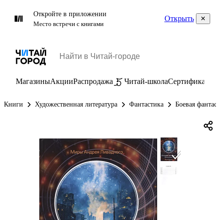
Откройте в приложении
Открыть
Место встречи с книгами
Магазины
Акции
Распродажа
Читай-школа
Сертификаты
П
Книги
Художественная литература
Фантастика
Боевая фантас