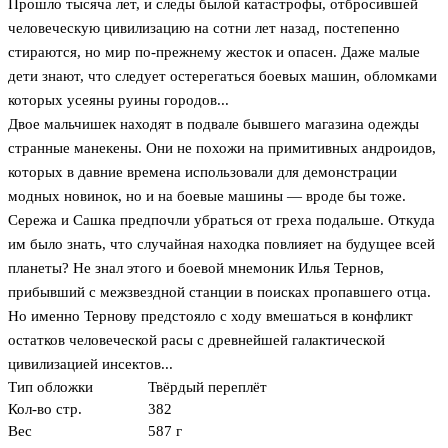
Прошло тысяча лет, и следы былой катастрофы, отбросившей
человеческую цивилизацию на сотни лет назад, постепенно
стираются, но мир по-прежнему жесток и опасен. Даже малые
дети знают, что следует остерегаться боевых машин, обломками
которых усеяны руины городов...
Двое мальчишек находят в подвале бывшего магазина одежды
странные манекены. Они не похожи на примитивных андроидов,
которых в давние времена использовали для демонстрации
модных новинок, но и на боевые машины — вроде бы тоже.
Сережа и Сашка предпочли убраться от греха подальше. Откуда
им было знать, что случайная находка повлияет на будущее всей
планеты? Не знал этого и боевой мнемоник Илья Тернов,
прибывший с межзвездной станции в поисках пропавшего отца.
Но именно Тернову предстояло с ходу вмешаться в конфликт
остатков человеческой расы с древнейшей галактической
цивилизацией инсектов...
Тип обложки
Твёрдый переплёт
Кол-во стр.
382
Вес
587 г