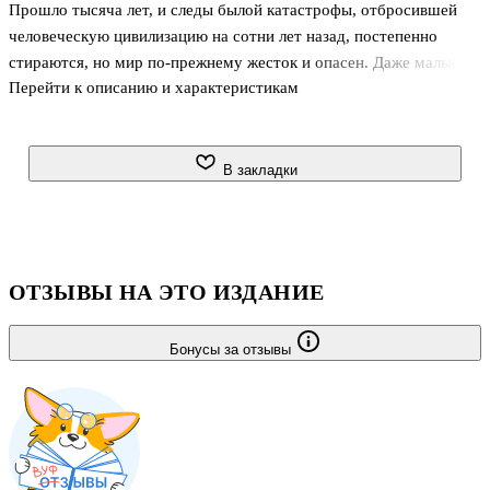
Прошло тысяча лет, и следы былой катастрофы, отбросившей
человеческую цивилизацию на сотни лет назад, постепенно
стираются, но мир по-прежнему жесток и опасен. Даже малые
Перейти к описанию и характеристикам
дети знают, что следует остерегаться боевых машин, обломками
которых усеяны руины городов...
Двое мальчишек находят в подвале бывшего магазина одежды
странные манекены. Они не похожи на примитивных андроидов,
В закладки
которых в давние времена использовали для демонстрации
модных новинок, но и на боевые машины — вроде бы тоже.
Сережа и Сашка предпочли убраться от греха подальше. Откуда
им было знать, что случайная находка повлияет на будущее всей
ОТЗЫВЫ НА ЭТО ИЗДАНИЕ
планеты? Не знал эт
Бонусы за отзывы