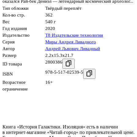
оказался Рай-бек Дениэл — легендарный космический археолог...
Тип обложки
Твёрдый переплёт
Кол-во стр.
362
Вес
540 г
Год издания
2020
Издательство
Т8 Издательские технологии
Серия
Миры Андрея Ливадного
Автор
Андрей Львович Ливадный
Размер
2.2x15.3x21.7
2800386
ID товара
978-5-517-02539-5
ISBN
Возрастное
16+
ограничение
Книга «История Галактики. Изоляция» есть в наличии
в интернет-магазине «Читай-город» по привлекательной цене.