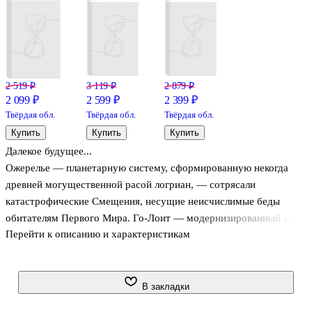
2 519 ₽
3 119 ₽
2 879 ₽
2 099 ₽
2 599 ₽
2 399 ₽
Твёрдая обл.
Твёрдая обл.
Твёрдая обл.
Купить
Купить
Купить
Далекое будущее...
Ожерелье — планетарную систему, сформированную некогда
древней могущественной расой логриан, — сотрясали
катастрофические Смещения, несущие неисчислимые беды
обитателям Первого Мира. Го-Лоит — модернизированный клон
Перейти к описанию и характеристикам
логрианина — при помощи бесчисленных орд скелхов,
выращиваемых им в инкубаторах, топил планету в крови земных
колонистов. Очередной его жертвой должна была стать
тиберианка Яна. Прирожденный солдат, она была вынуждена
В закладки
исполнять преступные приказы Го-Лоита, пока на пути ее не