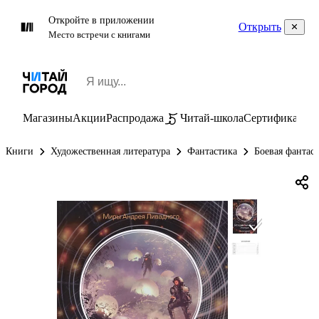
Откройте в приложении
Открыть
Место встречи с книгами
Магазины
Акции
Распродажа
Читай-школа
Сертификаты
П
Книги
Художественная литература
Фантастика
Боевая фантас