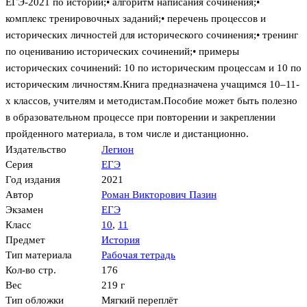
ЕГЭ-2021 по истории;• алгоритм написания сочинения;•
комплекс тренировочных заданий;• перечень процессов и
исторических личностей для исторического сочинения;• тренинг
по оцениванию исторических сочинений;• примеры
исторических сочинений: 10 по историческим процессам и 10 по
историческим личностям.Книга предназначена учащимся 10–11-
х классов, учителям и методистам.Пособие может быть полезно
в образовательном процессе при повторении и закреплении
пройденного материала, в том числе и дистанционно.
Издательство
Легион
Серия
ЕГЭ
Год издания
2021
Автор
Роман Викторович Пазин
Экзамен
ЕГЭ
Класс
10
,
11
Предмет
История
Тип материала
Рабочая тетрадь
Кол-во стр.
176
Вес
219 г
Тип обложки
Мягкий переплёт