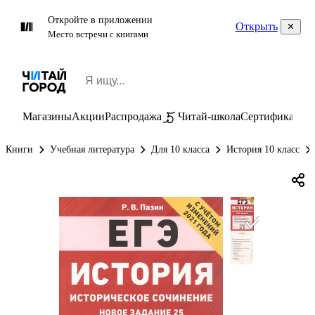
Откройте в приложении
Открыть
Место встречи с книгами
Магазины
Акции
Распродажа
Читай-школа
Сертификаты
П
Книги
Учебная литература
Для 10 класса
История 10 класс