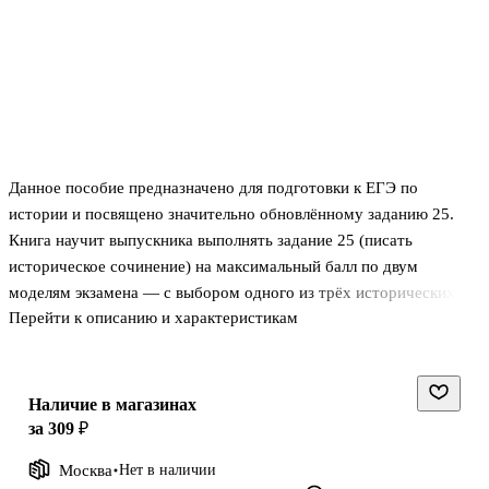
Данное пособие предназначено для подготовки к ЕГЭ по
истории и посвящено значительно обновлённому заданию 25.
Книга научит выпускника выполнять задание 25 (писать
историческое сочинение) на максимальный балл по двум
моделям экзамена — с выбором одного из трёх исторических
Перейти к описанию и характеристикам
процессов или одной из трёх исторических личностей.Пособие
содержит:• подробный разбор критериев оценивания задания 25
ЕГЭ-2021 по истории;• алгоритм написания сочинения;•
комплекс тренировочных заданий;• перечень процессов и
Наличие в магазинах
исторических личностей для исторического сочинения;• тренинг
за 309 ₽
по оцениванию исторических сочинений;• примеры
Москва
Нет в наличии
исторических сочинений: 10 по историческим процессам и 10 по