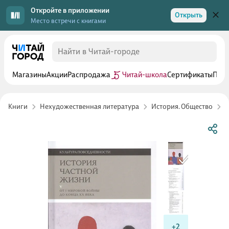
Откройте в приложении
Открыть
Место встречи с книгами
Магазины
Акции
Распродажа
Читай-школа
Сертификаты
Прог
Книги
Нехудожественная литература
История. Общество
В
+2