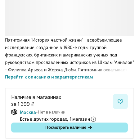
Пятитомная "История частной жизни" - всеобъемлющее
исследование, созданное в 1980-е годы группой
французских, британских и американских ученых под
руководством прославленных историков из Школы "Анналов"
- Филиппа Арьеса и Жоржа Дюби. Пятитомник охватывает
Перейти к описанию и характеристикам
всю историю Запада с Античности до конца XX века. Пятый,
заключительный том - о XX веке, в котором частная жизнь
претерпела невероятные изменения. Здесь рассказывается
Наличие в магазинах
о дегуманизации человека на войне и в концлагере, о
за 1 399 ₽
сексуальной революции и новом восприятии спорта, о том,
Москва
Нет в наличии
как можно хранить личные тайны в эпоху масс-медиа и
Есть в других городах,
1 магазин
государственного контроля, о трансформациях религии и
Посмотреть наличие
появлении интернета - и о многом другом.