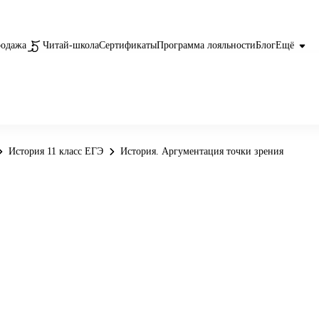
родажа
Читай-школа
Сертификаты
Программа лояльности
Блог
Ещё
История 11 класс ЕГЭ
История. Аргументация точки зрения