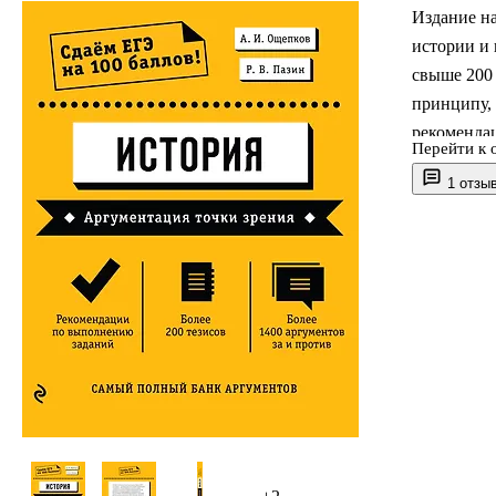
Издание н
истории и
свыше 200
принципу, 
рекоменда
Перейти к 
Предложен
1 отзы
помогут уч
фактов, пр
систематиз
других за
Издание ад
учителями 