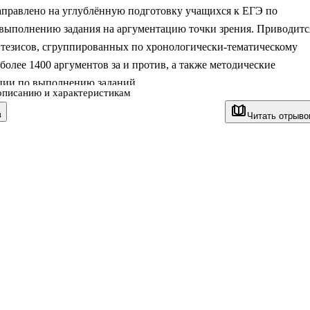
аправлено на углублённую подготовку учащихся к ЕГЭ по
 выполнению задания на аргументацию точки зрения. Приводитс
 тезисов, сгруппированных по хронологически-тематическому
более 1400 аргументов за и против, а также методические
ции по выполнению заданий.
описанию и характеристикам
ные материалы будут полезны при любой модели задания и
в
Читать отрыво
ащимся научиться анализировать исторические версии, оценки
оцессов и явлений. Кроме того, работа с пособием поможет
ировать исторические знания, необходимые для выполнения
даний ЕГЭ.
ресовано учащимся старших классов, также может использовать
и репетиторами при о