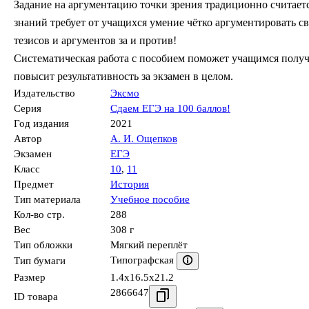
Задание на аргументацию точки зрения традиционно считае
знаний требует от учащихся умение чётко аргументировать с
тезисов и аргументов за и против!
Систематическая работа с пособием поможет учащимся получ
повысит результативность за экзамен в целом.
Издательство
Эксмо
Серия
Сдаем ЕГЭ на 100 баллов!
Год издания
2021
Автор
А. И. Ощепков
Экзамен
ЕГЭ
Класс
10
,
11
Предмет
История
Тип материала
Учебное пособие
Кол-во стр.
288
Вес
308 г
Тип обложки
Мягкий переплёт
Типографская
Тип бумаги
Размер
1.4x16.5x21.2
2866647
ID товара