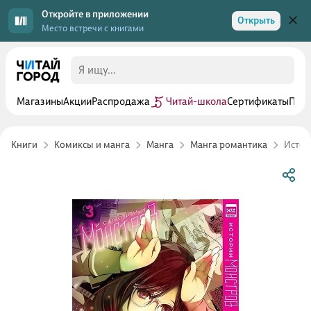
Откройте в приложении
Открыть
Место встречи с книгами
Магазины
Акции
Распродажа
Читай-школа
Сертификаты
Прог
Книги
Комиксы и манга
Манга
Манга романтика
Истор