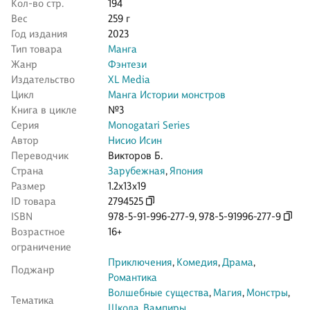
Кол-во стр.
194
Вес
259 г
Год издания
2023
Тип товара
Манга
Жанр
Фэнтези
Издательство
XL Media
Цикл
Манга Истории монстров
Книга в цикле
№3
Серия
Monogatari Series
Автор
Нисио Исин
Переводчик
Викторов Б.
Страна
Зарубежная
,
Япония
Размер
1.2x13x19
ID товара
2794525
ISBN
978-5-91-996-277-9
,
978-5-91996-277-9
Возрастное
16+
ограничение
Приключения
,
Комедия
,
Драма
,
Поджанр
Романтика
Волшебные существа
,
Магия
,
Монстры
,
Тематика
Школа
,
Вампиры