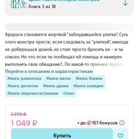
Книга 3 из 18
Арараги становится жертвой "заблудившейся улитки". Суть
этого монстра проста: если следовать за "улиткой", никогда
не доберешься домой, но стоит просто бросить ее - и ты
спасен. Но что, если ты пообещал ей помощь и намерен
выполнить свое обещание?.. По какой-то причине Арараги,
Перейти к описанию и характеристикам
который, казалось бы, считает, что люди способны спасти
Манга: романтика
Манга: магия
Манга: боевик
себя лишь сами, из раза в раз пытается помочь
Манга: детектив
Манга: драма
Манга: комедия
окружающим - включая тех, кто уже давно покинул
Манга: сверхъестественное
Сёнэн
человеческий мир...
1 259 ₽
1 049 ₽
+ до
157 бонусов
Купить