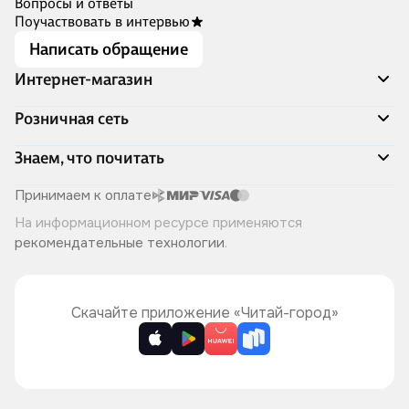
Вопросы и ответы
Поучаствовать в интервью
Написать обращение
Интернет-магазин
Акции
Розничная сеть
Распродажа
Доставка и оплата
Адреса магазинов
Знаем, что почитать
Программа лояльности
Книжный Дозор
Подарочные сертификаты
О компании
Скоро в продаже
Принимаем к оплате
Правила продажи
Читай-город для бизнеса
Эксклюзивные новинки
На информационном ресурсе применяются
Политика конфиденциальности
Хотите у нас работать?
Лучшие из лучших
рекомендательные технологии
.
Читай-журнал
Книжные циклы
Что ещё почитать?
Скачайте приложение «Читай-город»