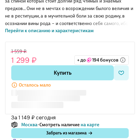
за спиной которых стоит долгий ряд чтимых и знаемых
предков… Они не в мечтах о возрождении былого величия и
не в реституции, а в мучительной боли за свою родину, в
осознании вины рода – и соответственно себя самого, ибо в
Перейти к описанию и характеристикам
мире нет прошлого и будущего, а есть один непрерываемый
поток времени и судьбы – и в горьких размышлениях о том,
как могло случиться то, что произошло в 1917 году… Героиня
1 559 ₽
пытается пройти путь многих поколений семьи, и неизвестно,
1 299 ₽
+ до
194 бонусов
победившей или проигравшей выйдет она из этого
путешествия.
Купить
Осталось мало
за 1 149 ₽
сегодня
Москва
Смотреть наличие
на карте
Забрать из магазина