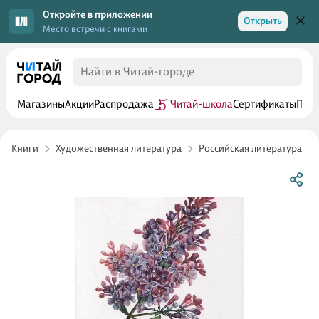
Откройте в приложении
Открыть
Место встречи с книгами
Магазины
Акции
Распродажа
Читай-школа
Сертификаты
Прог
Книги
Художественная литература
Российская литература