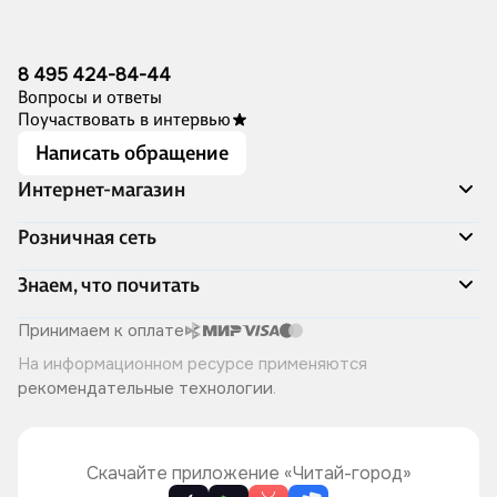
8 495 424-84-44
Вопросы и ответы
Поучаствовать в интервью
Написать обращение
Интернет-магазин
Акции
Розничная сеть
Распродажа
Доставка и оплата
Адреса магазинов
Знаем, что почитать
Программа лояльности
Книжный Дозор
Подарочные сертификаты
О компании
Скоро в продаже
Принимаем к оплате
Правила продажи
Читай-город для бизнеса
Эксклюзивные новинки
На информационном ресурсе применяются
Политика конфиденциальности
Хотите у нас работать?
Лучшие из лучших
рекомендательные технологии
.
Читай-журнал
Книжные циклы
Что ещё почитать?
Скачайте приложение «Читай-город»