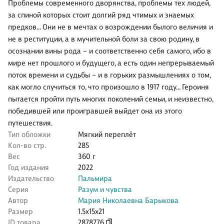
Проблемы современного дворянства, проблемы тех людей,
за спиной которых стоит долгий ряд чтимых и знаемых
предков… Они не в мечтах о возрождении былого величия и
не в реституции, а в мучительной боли за свою родину, в
осознании вины рода – и соответственно себя самого, ибо в
мире нет прошлого и будущего, а есть один непрерываемый
поток времени и судьбы – и в горьких размышлениях о том,
как могло случиться то, что произошло в 1917 году… Героиня
пытается пройти путь многих поколений семьи, и неизвестно,
победившей или проигравшей выйдет она из этого
путешествия.
Тип обложки
Мягкий переплёт
Кол-во стр.
285
Вес
360 г
Год издания
2022
Издательство
Пальмира
Серия
Разум и чувства
Автор
Мария Николаевна Барыкова
Размер
1.5x15x21
ID товара
2878776