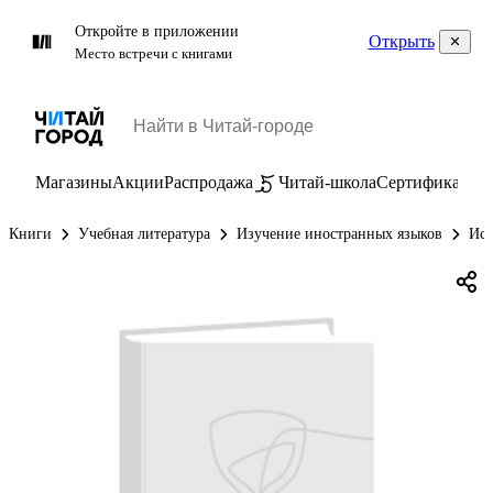
Откройте в приложении
Открыть
Место встречи с книгами
Магазины
Акции
Распродажа
Читай-школа
Сертификаты
П
Книги
Учебная литература
Изучение иностранных языков
Исп