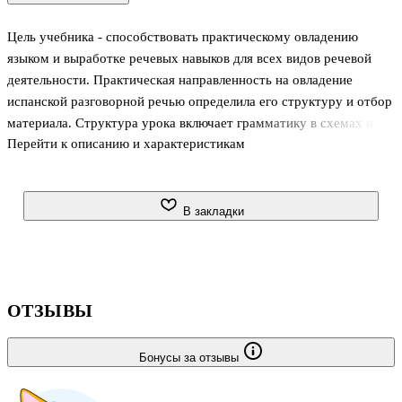
Цель учебника - способствовать практическому овладению
языком и выработке речевых навыков для всех видов речевой
деятельности. Практическая направленность на овладение
испанской разговорной речью определила его структуру и отбор
материала. Структура урока включает грамматику в схемах и
Перейти к описанию и характеристикам
образцах, лексику бытовых тем, комплекс упражнений,
коммуникативные ситуации, учебные тексты и фрагменты из
художественных и публицистических текстов, стихи, песни и
культурологические материалы по Испании и Латинской
В закладки
Америке. Для студентов, начинающих изучать испанский язык, а
также всех желающих познать
ОТЗЫВЫ
Бонусы за отзывы