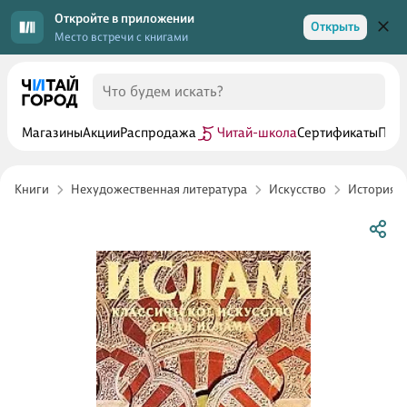
Откройте в приложении
Открыть
Место встречи с книгами
Магазины
Акции
Распродажа
Читай-школа
Сертификаты
Прог
Книги
Нехудожественная литература
Искусство
История и