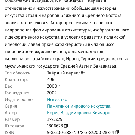
Монография академика Б.В. Веймарна - первая в
отечественном искусствознании обобщающая история
искусства стран и народов Ближнего и Среднего Востока
эпохи средневековья. Автор прослеживает основные
направления формирования архитектуры, изобразительного
и декоративного искусства в условиях развития исламской
идеологии, давая яркие характеристики выдающихся
творений зодчих, живописцев, орнаменталистов,
каллиграфов арабских стран, Ирана, Турции, средневековых
мусульманских государств Средней Азии и Закавказья.
Тип обложки
Твёрдый переплёт
Кол-во стр.
496
Вес
2000 г
Год издания
2002
Издательство
Искусство
Серия
Памятники мирового искусства
Автор
Борис Владимирович Веймарн
Размер
3x22x29
ID товара
1806628
ISBN
5-85200-288-7
,
978-5-85200-288-4