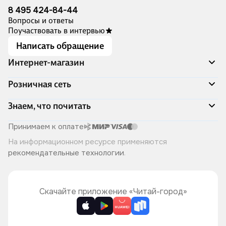
8 495 424-84-44
Вопросы и ответы
Поучаствовать в интервью
Написать обращение
Интернет-магазин
Акции
Розничная сеть
Распродажа
Доставка и оплата
Адреса магазинов
Знаем, что почитать
Программа лояльности
Книжный Дозор
Подарочные сертификаты
О компании
Скоро в продаже
Принимаем к оплате
Правила продажи
Читай-город для бизнеса
Эксклюзивные новинки
На информационном ресурсе применяются
Политика конфиденциальности
Хотите у нас работать?
Лучшие из лучших
рекомендательные технологии
.
Читай-журнал
Книжные циклы
Что ещё почитать?
Скачайте приложение «Читай-город»