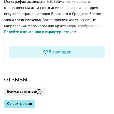
Монография академика Б.В. Веймарна - первая в
отечественном искусствознании обобщающая история
искусства стран и народов Ближнего и Среднего Востока
эпохи средневековья. Автор прослеживает основные
направления формирования архитектуры, изобразительного
Перейти к описанию и характеристикам
и декоративного искусства в условиях развития исламской
идеологии, давая яркие характеристики выдающихся
творений зодчих, живописцев, орнаменталистов,
каллиграфов арабских стран, Ирана, Турции, средневековых
В закладки
мусульманских государств Средней Азии и Закавказья.
ОТЗЫВЫ
Бонусы за отзывы
Оставить отзыв