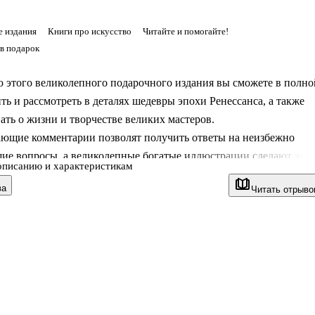
 издания
Книги про искусство
Читайте и помогайте!
в подарок
 этого великолепного подарочного издания вы сможете в полно
ть и рассмотреть в деталях шедевры эпохи Ренессанса, а также
ать о жизни и творчестве великих мастеров.
ющие комментарии позволят получить ответы на неизбежно
ие вопросы, а великолепные богатые иллюстрации сделают эту
описанию и характеристикам
красным подарком обладателю солидной библиотеки и ценителю
ва
Читать отрыво
ественных изданий.