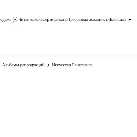
родажа
Читай-школа
Сертификаты
Программа лояльности
Блог
Ещё
. Альбомы репродукций
Искусство Ренессанса