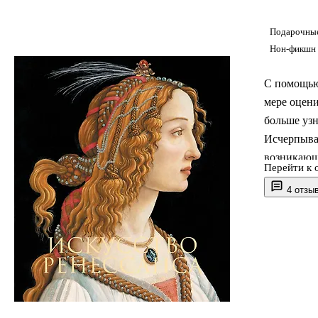
Подарочные
Нон-фикшн 
С помощью
мере оцени
больше узн
Исчерпыва
возникающ
Перейти к 
книгу пре
4 отзы
высококач