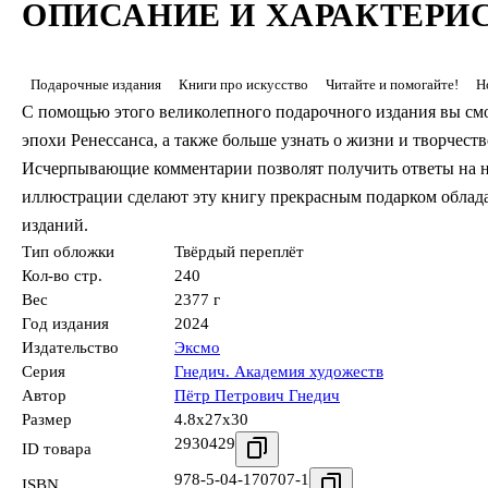
ОПИСАНИЕ И ХАРАКТЕРИ
Подарочные издания
Книги про искусство
Читайте и помогайте!
Н
С помощью этого великолепного подарочного издания вы смо
эпохи Ренессанса, а также больше узнать о жизни и творчеств
Исчерпывающие комментарии позволят получить ответы на 
иллюстрации сделают эту книгу прекрасным подарком облад
изданий.
Тип обложки
Твёрдый переплёт
Кол-во стр.
240
Вес
2377 г
Год издания
2024
Издательство
Эксмо
Серия
Гнедич. Академия художеств
Автор
Пётр Петрович Гнедич
Размер
4.8x27x30
2930429
ID товара
978-5-04-170707-1
ISBN