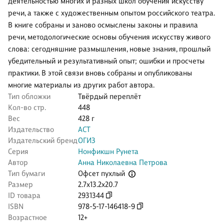
деятельностью многих и разных школ обучения искусству
речи, а также с художественным опытом российского театра.
В книге собраны и заново осмыслены законы и правила
речи, методологические основы обучения искусству живого
слова: сегодняшние размышления, новые знания, прошлый
убедительный и результативный опыт; ошибки и просчеты
практики. В этой связи вновь собраны и опубликованы
многие материалы из других работ автора.
Тип обложки
Твёрдый переплёт
Кол-во стр.
448
Вес
428 г
Издательство
АСТ
Издательский бренд
ОГИЗ
Серия
Нонфикшн Рунета
Автор
Анна Николаевна Петрова
Офсет пухлый
Тип бумаги
Размер
2.7x13.2x20.7
ID товара
2931344
ISBN
978-5-17-146418-9
Возрастное
12+