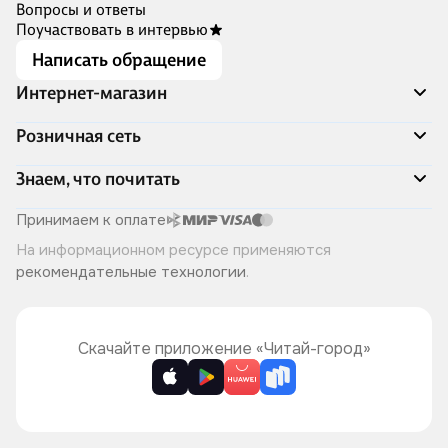
Вопросы и ответы
Поучаствовать в интервью
Написать обращение
Интернет-магазин
Акции
Розничная сеть
Распродажа
Доставка и оплата
Адреса магазинов
Знаем, что почитать
Программа лояльности
Книжный Дозор
Подарочные сертификаты
О компании
Скоро в продаже
Принимаем к оплате
Правила продажи
Читай-город для бизнеса
Эксклюзивные новинки
На информационном ресурсе применяются
Политика конфиденциальности
Хотите у нас работать?
Лучшие из лучших
рекомендательные технологии
.
Читай-журнал
Книжные циклы
Что ещё почитать?
Скачайте приложение «Читай-город»