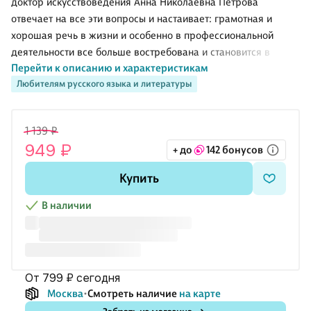
доктор искусствоведения Анна Николаевна Петрова
отвечает на все эти вопросы и настаивает: грамотная и
хорошая речь в жизни и особенно в профессиональной
деятельности все больше востребована и становится в
Перейти к описанию и характеристикам
последние годы категорией статусной. Недаром многие
Любителям русского языка и литературы
публичные люди – политики, бизнесмены, журналисты,
преподаватели – считают необходимым совершенствовать
свою речь.
1 139 ₽
Хорошая речь всегда будет атрибутом любого
949 ₽
+ до
142 бонусов
образованного человека, поможет человеку утвердиться в
обществе, воздействовать на «разум, страсти и волю других
Купить
людей», стать обладателем престижной работы, обрести
достойный круг общения.
В наличии
Легко или сложно овладеть грамотной
от 799 ₽
сегодня
Москва
Смотреть наличие
на карте