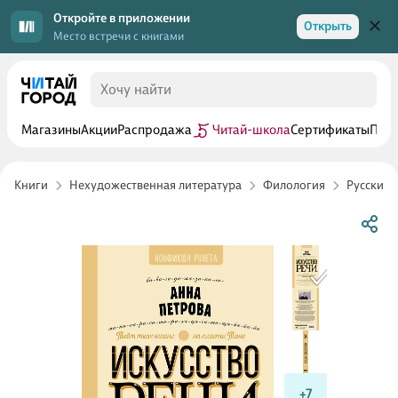
Откройте в приложении
Открыть
Место встречи с книгами
Магазины
Акции
Распродажа
Читай-школа
Сертификаты
Прог
Книги
Нехудожественная литература
Филология
Русский 
+7