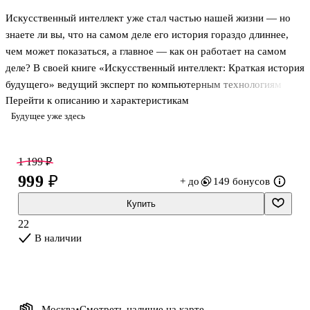
Искусственный интеллект уже стал частью нашей жизни — но
знаете ли вы, что на самом деле его история гораздо длиннее,
чем может показаться, а главное — как он работает на самом
деле? В своей книге «Искусственный интеллект: Краткая история
будущего» ведущий эксперт по компьютерным технологиям
Перейти к описанию и характеристикам
Тоби Уолш собрал всю самую последнюю информацию о
Будущее уже здесь
технологии, с которой мы сталкиваемся каждый день, и
представил ее в шести простых идеях.
1 199 ₽
Аннотация
999 ₽
+ до
149 бонусов
За громкими заголовками о восстании машин скрывается
Купить
прагматичная реальность: современный ИИ — это результат
22
слияния огромных данных, мощных чипов и алгоритмов,
В наличии
подсмотренных у природы. Сегодня нейросети окружают нас
повсюду, от чат-ботов до м
Москва
Смотреть наличие
на карте