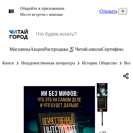
Откройте в приложении
Открыть
Место встречи с книгами
Магазины
Акции
Распродажа
Читай-школа
Сертификаты
П
Книги
Нехудожественная литература
История. Общество
Всем
+20