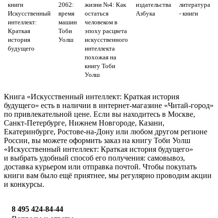
книги
2062:
жизни №4: Как
издательства
литература
Искусственный
время
остаться
Азбука
- книги
интеллект:
машин
человеком в
Краткая
Тоби
эпоху расцвета
история
Уолш
искусственного
будущего
интеллекта
похожая на
книгу Тоби
Уолш
Книга «Искусственный интеллект: Краткая история
будущего» есть в наличии в интернет-магазине «Читай-город»
по привлекательной цене. Если вы находитесь в Москве,
Санкт-Петербурге, Нижнем Новгороде, Казани,
Екатеринбурге, Ростове-на-Дону или любом другом регионе
России, вы можете оформить заказ на книгу Тоби Уолш
«Искусственный интеллект: Краткая история будущего»
и выбрать удобный способ его получения: самовывоз,
доставка курьером или отправка почтой. Чтобы покупать
книги вам было ещё приятнее, мы регулярно проводим акции
и конкурсы.
8 495 424-84-44