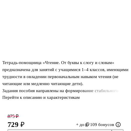
Тетрадь-помощница «Чтение. От буквы к слогу и словам»
предназначена для занятий с учащимися 1–4 классов, имеющими
трудности в овладении первоначальным навыком чтения (не
читающие или медленно читающие дети).
Задания пособия направлены на формирование стабильного
Перейти к описанию и характеристикам
образа печатной буквы и подготавливают детей к овладению
навыком плавного слогового чтения.
В пособие включены 33 занятия, в которых используются
875 ₽
специально разработанные упражнения и задания на
729 ₽
+ до
109 бонусов
формирование зрительно-пространственных, зрительно-