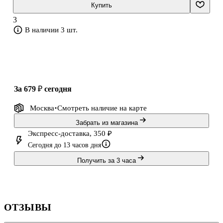
двигательных, речедвигательных и речеслуховых представлений.
Купить
Материал для заданий отобран с учётом частотности печатных
3
букв и особенностей расположения их элементов. Для каждого
В наличии 3 шт.
посл
за 679 ₽
сегодня
Москва
Смотреть наличие
на карте
Забрать из магазина
Экспресс-доставка, 350 ₽
Сегодня до 13 часов дня
Получить за 3 часа
ОТЗЫВЫ