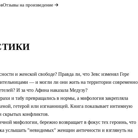
ов
Отзывы на произведение
СТИКИ
сности и женской свободе? Правда ли, что Зевс изменял Гере
оительницами — и могли ли они жить на территории современн
етелей? И за что Афина наказала Медузу?
трахи и табу превращались в нормы, а мифология закрепляла
женой, гетерой или изгнанницей. Книга показывает интимную
 и скрытых конфликтов.
чной мифологии, бережно возвращает в фокус тех героинь, что
тка услышать "невидимых" женщин античности и взглянуть на