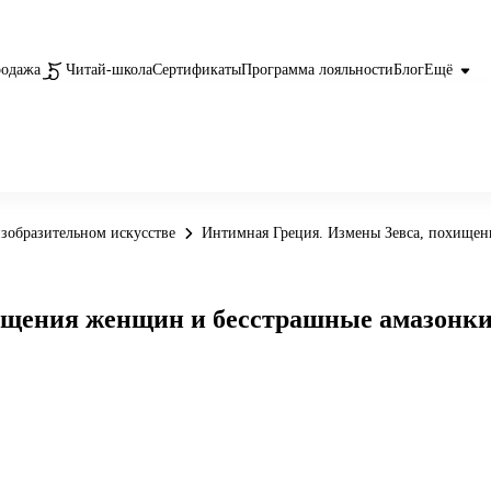
родажа
Читай-школа
Сертификаты
Программа лояльности
Блог
Ещё
зобразительном искусстве
Интимная Греция. Измены Зевса, похищен
ищения женщин и бесстрашные амазонк