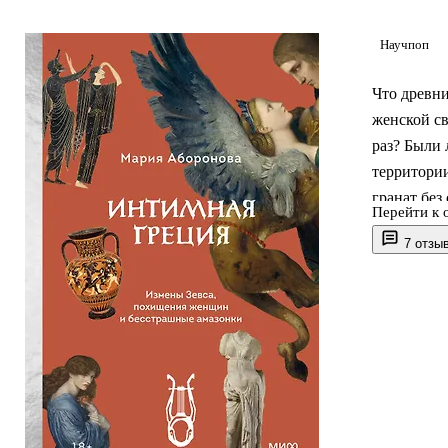
Научпоп
Что древни
женской св
раз? Были
территори
гранат без
Перейти к 
"Интимная 
7 отзы
превращали
женщине м
показывает
иерархий 
Мария Або