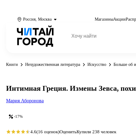
Россия, Москва
Магазины
Акции
Расп
Книги
Нехудожественная литература
Искусство
Больше об и
Интимная Греция. Измены Зевса, пох
Мария Аборонова
-17%
4.6
(16 оценок)
Оценить
Купили 238 человек