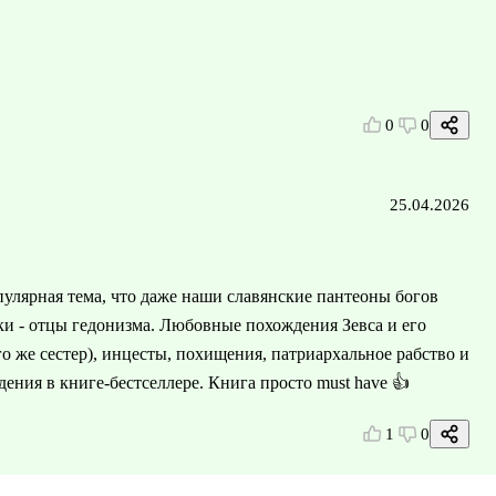
0
0
25.04.2026
пулярная тема, что даже наши славянские пантеоны богов
реки - отцы гедонизма. Любовные похождения Зевса и его
о же сестер), инцесты, похищения, патриархальное рабство и
ения в книге-бестселлере. Книга просто must have 👍
1
0