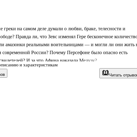
е греки на самом деле думали о любви, браке, телесности и
ободе? Правда ли, что Зевс изменял Гере бесконечное количеств
 ли амазонки реальными воительницами — и могли ли они жить 
и современной России? Почему Персефоне было опасно есть
 свидетелей? И за что Афина наказала Медузу?
описанию и характеристикам
Греция" — это исследование того, как желания, страхи и табу
вов
Читать отрыво
сь в нормы, а мифология закрепляла представления о том, кем
ожно быть — богиней, женой, гетерой или изгнанницей. Книга
 интимную сторону Эллады как зеркало общества: его морали,
и скрытых конфликтов.
ронова, арт-журналистка и исследовательница