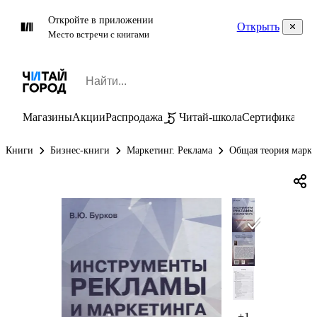
Откройте в приложении
Открыть
Место встречи с книгами
Магазины
Акции
Распродажа
Читай-школа
Сертификаты
П
Книги
Бизнес-книги
Маркетинг. Реклама
Общая теория марке
+1