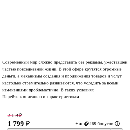
Современный мир сложно представить без рекламы, ужеставшей
частью повседневной жизни. В этой сфере крутятся огромные
деньги, а механизмы создания и продвижения товаров и услуг
настолько стремительно развиваются, что уследить за всеми
изменениями проблематично. В таких условиях
Перейти к описанию и характеристикам
предпринимателям сложно выстроить успешный маркетинг и
настроить эффективную рекламу, чтобы она приносила прибыль.
Особенно это касается малого и среднего бизнеса, где нет
2 159 ₽
огромных бюджетов и департаментов специалистов.
1 799 ₽
+ до
269 бонусов
Настоящая книга написана практиком, имеющим научные