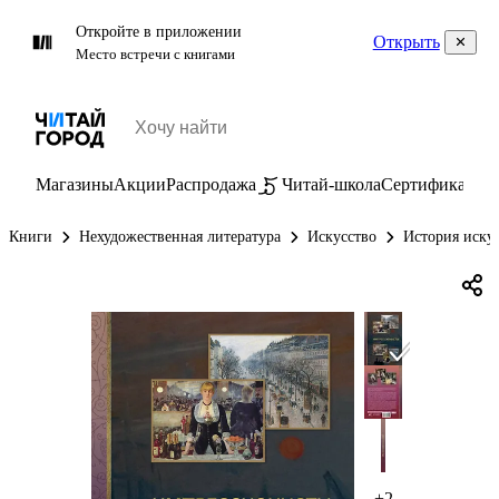
Откройте в приложении
Открыть
Место встречи с книгами
Магазины
Акции
Распродажа
Читай-школа
Сертификаты
П
Книги
Нехудожественная литература
Искусство
История иску
+2