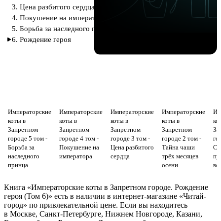
3. Цена разбитого сердца
4. Покушение на императора
5. Борьба за наследного принца
6. Рождение героя
Императорские
Императорские
Императорские
Императорские
Им
коты в
коты в
коты в
коты в
ко
Запретном
Запретном
Запретном
Запретном
За
городе 5 том -
городе 4 том -
городе 3 том -
городе 2 том -
го
Борьба за
Покушение на
Цена разбитого
Тайна чаши
Сл
наследного
императора
сердца
трёх месяцев
пу
принца
осени
во
Книга «Императорские коты в Запретном городе. Рождение
героя (Том 6)» есть в наличии в интернет-магазине «Читай-
город» по привлекательной цене. Если вы находитесь
в Москве, Санкт-Петербурге, Нижнем Новгороде, Казани,