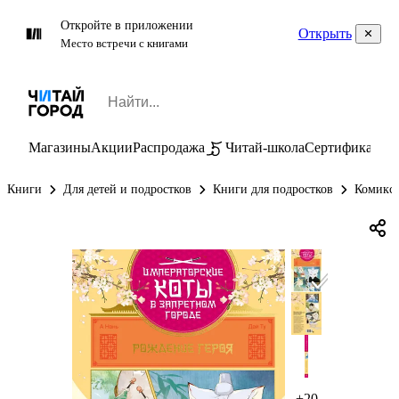
Откройте в приложении
Открыть
Место встречи с книгами
Магазины
Акции
Распродажа
Читай-школа
Сертификаты
П
Книги
Для детей и подростков
Книги для подростков
Комиксы
+20