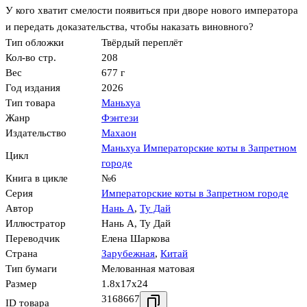
У кого хватит смелости появиться при дворе нового императора
и передать доказательства, чтобы наказать виновного?
Тип обложки
Твёрдый переплёт
Кол-во стр.
208
Вес
677 г
Год издания
2026
Тип товара
Маньхуа
Жанр
Фэнтези
Издательство
Махаон
Маньхуа Императорские коты в Запретном
Цикл
городе
Книга в цикле
№6
Серия
Императорские коты в Запретном городе
Автор
Нань А
,
Ту Дай
Иллюстратор
Нань А
,
Ту Дай
Переводчик
Елена Шаркова
Страна
Зарубежная
,
Китай
Тип бумаги
Мелованная матовая
Размер
1.8x17x24
3168667
ID товара