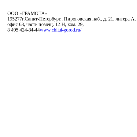
ООО «ГРАМОТА»
195277
г.Санкт-Петербург,
,
Пироговская наб., д. 21, литера А,
офис 63, часть помещ. 12-Н, ком. 29
,
8 495 424-84-44
www.chitai-gorod.ru/