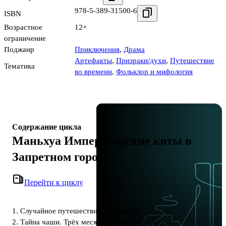
978-5-389-31500-6
ISBN
Возрастное
12+
ограничение
Поджанр
Приключения
,
Драма
Артефакты
,
Призраки/духи
,
Путешествие
Тематика
во времени
,
Фольклор и мифология
Содержание цикла
Маньхуа Императорские коты в
Запретном городе
Перейти к циклу
1. Случайное путешествие во времени
2. Тайна чаши. Трёх месяцев осени