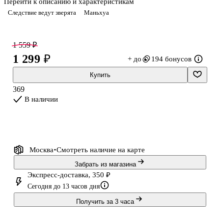
Перейти к описанию и характеристикам
Расследование императорских котов подходит к концу.
Следствие ведут зверята
Маньхуа
Предатель обнаружен, а значит, защитникам Запретного города
пора возвращаться домой. Но кому доверить найденные улики?
У кого хватит смелости появиться при дворе нового императора
1 559 ₽
и передать доказательства, чтобы наказать виновного?
1 299 ₽
+ до
194 бонусов
Купить
369
В наличии
Москва
Смотреть наличие
на карте
Забрать из магазина
Экспресс-доставка, 350 ₽
Сегодня до 13 часов дня
Получить за 3 часа