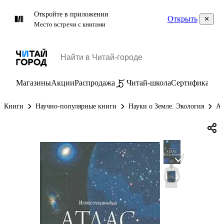
Откройте в приложении
Открыть
Место встречи с книгами
Магазины
Акции
Распродажа
Читай-школа
Сертификаты
П
Книги
Научно-популярные книги
Науки о Земле. Экология
Ас