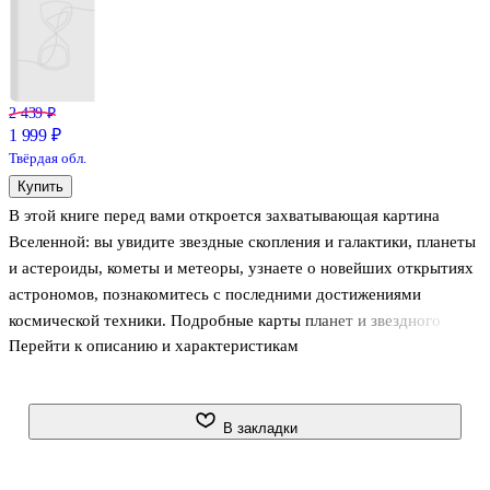
2 439 ₽
1 999 ₽
Твёрдая обл.
Купить
В этой книге перед вами откроется захватывающая картина
Вселенной: вы увидите звездные скопления и галактики, планеты
и астероиды, кометы и метеоры, узнаете о новейших открытиях
астрономов, познакомитесь с последними достижениями
космической техники. Подробные карты планет и звездного
Перейти к описанию и характеристикам
неба.
•Впечатляющие снимки из космоса.
•Эффектные рисунки, изображающие полные драматизма
космические катаклизмы.
В закладки
•Диаграммы, графики и таблицы, которые помогут разобраться
даже в самых сложных вопросах.