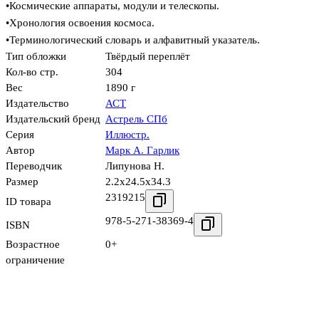
•Космические аппараты, модули и телескопы.
•Хронология освоения космоса.
•Терминологический словарь и алфавитный указатель.
Тип обложки
Твёрдый переплёт
Кол-во стр.
304
Вес
1890 г
Издательство
АСТ
Издательский бренд
Астрель СПб
Серия
Иллюстр.
Автор
Марк А. Гарлик
Переводчик
Липунова Н.
Размер
2.2x24.5x34.3
2319215
ID товара
978-5-271-38369-4
ISBN
Возрастное
0+
ограничение