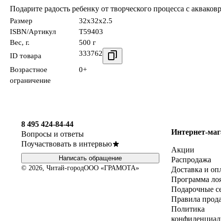
Подарите радость ребенку от творческого процесса с акваков
Размер
32x32x2.5
ISBN/Артикул
Т59403
Вес, г.
500 г
333762
ID товара
Возрастное
0+
ограничение
8 495 424-84-44
Интернет-маг
Вопросы и ответы
Поучаствовать в интервью
Акции
Написать обращение
Распродажа
© 2026, Читай-город
ООО «ГРАМОТА»
Доставка и оп
Программа ло
Подарочные с
Правила прод
Политика
конфиденциал