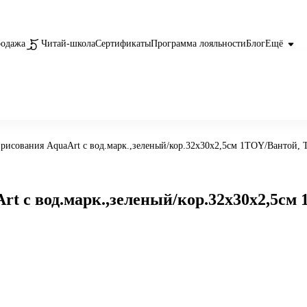
родажа
Читай-школа
Сертификаты
Программа лояльности
Блог
Ещё
 рисования AquaArt с вод.марк.,зеленый/кор.32х30х2,5см 1TOY/Вантой, 
rt с вод.марк.,зеленый/кор.32х30х2,5см