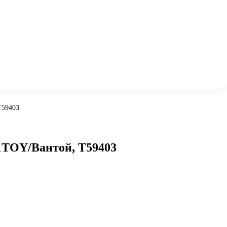
Т59403
 1TOY/Вантой, Т59403