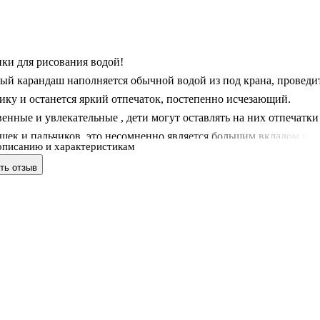
ки для рисования водой!
ый карандаш наполняется обычной водой из под крана, проведи
ику и останется яркий отпечаток, постепенно исчезающий.
нные и увлекательные , дети могут оставлять на них отпечатки
шек и пальчиков, это несомненно является большим вкладом в
описанию и характеристикам
етей от 6 месяцев!
ть отзыв
адость ребенку от творческого процесса с акваковриком!