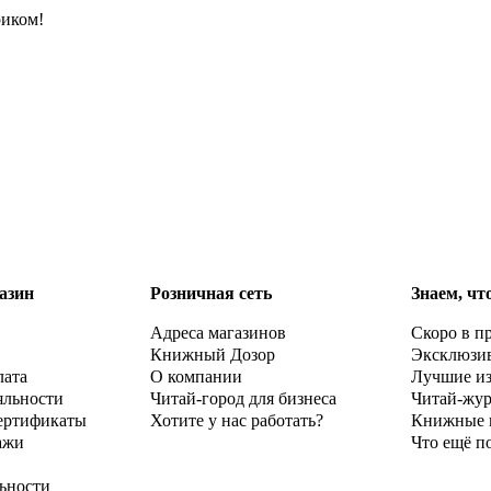
риком!
азин
Розничная сеть
Знаем, чт
Адреса магазинов
Скоро в п
Книжный Дозор
Эксклюзи
лата
О компании
Лучшие и
яльности
Читай-город для бизнеса
Читай-жу
ертификаты
Хотите у нас работать?
Книжные 
ажи
Что ещё п
ьности