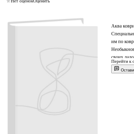
Нет оценок
Оценить
Аква коври
Специальн
им по ковр
Необыкнове
своих ладо
Перейти к 
развитии д
Остави
Подарите р