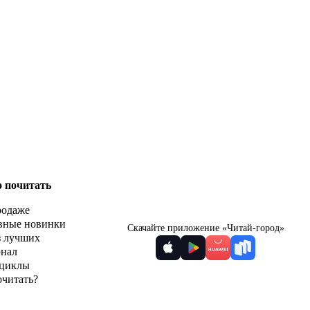
о почитать
родаже
вные новинки
Скачайте приложение «Читай-город»
з лучших
рнал
циклы
очитать?