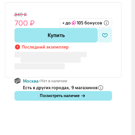
840 ₽
700 ₽
+ до
105 бонусов
Купить
Последний экземпляр
Москва
Нет в наличии
Есть в других городах,
9 магазинов
Посмотреть наличие
5 ₽
659 ₽
200 ₽
186 ₽
24