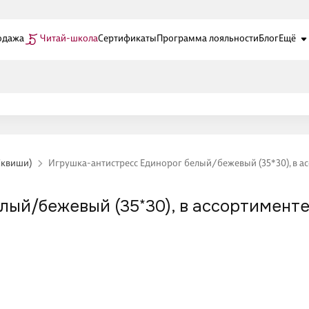
одажа
Читай-школа
Сертификаты
Программа лояльности
Блог
Ещё
Сквиши)
Игрушка-антистресс Единорог белый/бежевый (35*30), в а
лый/бежевый (35*30), в ассортименте