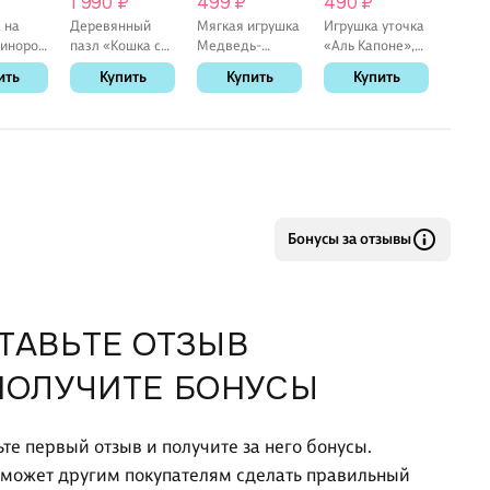
1 990 ₽
499 ₽
490 ₽
1 180
ии.
 на
Деревянный
Мягкая игрушка
Игрушка уточка
Пазл 
: 30*35см.
инорог
пазл «Кошка с
Медведь-
«Аль Капоне»,
Heart
ами»,
жемчужной
пчелка (23см)
FUNNY DUCKS
элеме
ить
Купить
Купить
Купить
К
м)
серёжкой»
(12-0960-G20)
Бонусы за отзывы
ТАВЬТЕ ОТЗЫВ
ПОЛУЧИТЕ БОНУСЫ
ьте первый отзыв и получите за него бонусы.
оможет другим покупателям сделать правильный