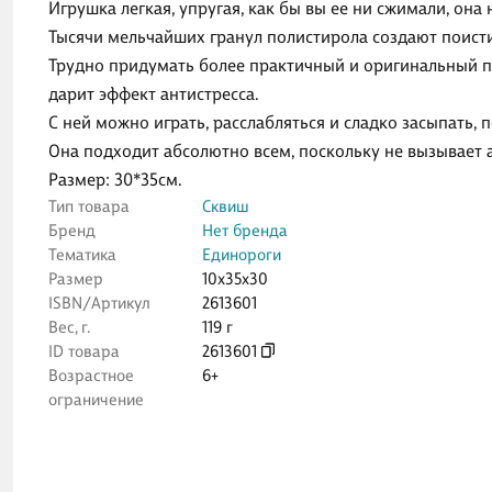
Игрушка легкая, упругая, как бы вы ее ни сжимали, он
Тысячи мельчайших гранул полистирола создают поис
Трудно придумать более практичный и оригинальный по
дарит эффект антистресса.
С ней можно играть, расслабляться и сладко засыпать, 
Она подходит абсолютно всем, поскольку не вызывает 
Размер: 30*35см.
Тип товара
Сквиш
Бренд
Нет бренда
Тематика
Единороги
Размер
10x35x30
ISBN/Артикул
2613601
Вес, г.
119 г
ID товара
2613601
Возрастное
6+
ограничение