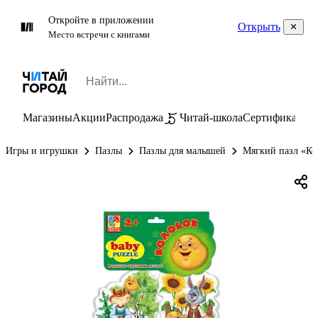
Откройте в приложении
Открыть
Место встречи с книгами
Магазины
Акции
Распродажа
Читай-школа
Сертификаты
П
Игры и игрушки
Пазлы
Пазлы для малышей
Мягкий пазл «Кол