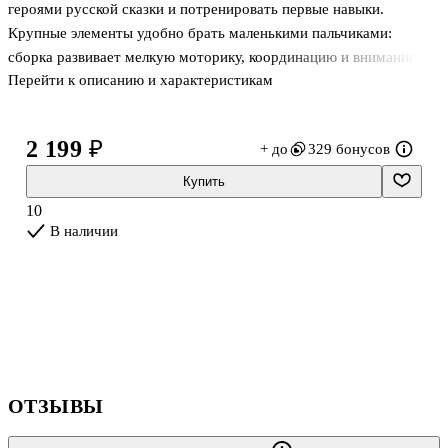
героями русской сказки и потренировать первые навыки.
Крупные элементы удобно брать маленькими пальчиками:
сборка развивает мелкую моторику, координацию и внимание, а
Перейти к описанию и характеристикам
также расширяет словарный запас — по деталям легко
обсуждать персонажей и сюжет.
2 199 ₽
+ до
329 бонусов
Пазлы выполнены из мягкого материала EVA: детали приятны на
ощупь, гибкие и подходят для домашних игр. Яркие мультяшные
Купить
иллюстрации удерживают интерес ребёнка, а после игры
10
элементы удобно сложить обратно в коробку. Рекомендуется
В наличии
играть под присмотром взрослых.
ОТЗЫВЫ