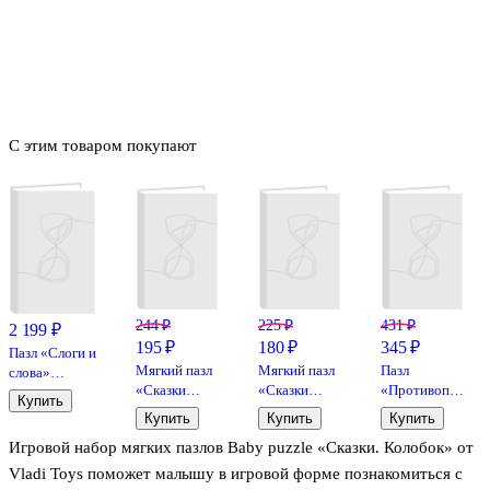
С этим товаром покупают
244 ₽
225 ₽
431 ₽
2 199 ₽
195 ₽
180 ₽
345 ₽
Пазл «Слоги и
Мягкий пазл
Мягкий пазл
Пазл
слова»
«Сказки
«Сказки
«Противоположн
средние, Step
Купить
Колобок» 35
Репка А4» 24
24 элемента,
Puzzle
Купить
Купить
Купить
элементов,
элемента,
пазл-
Игровой набор мягких пазлов Baby puzzle «Сказки. Колобок» от
А4, Vladi
Vladi Toys
парочки,
Toys
Dodo
Vladi Toys поможет малышу в игровой форме познакомиться с