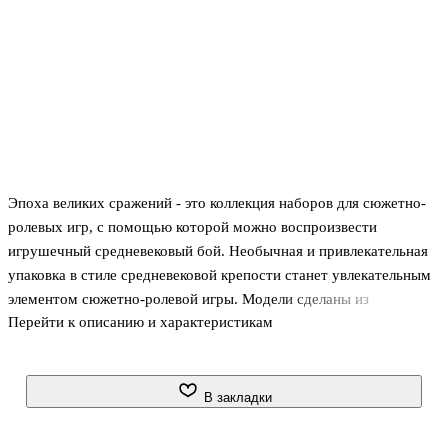
Эпоха великих сражений - это коллекция наборов для сюжетно-
ролевых игр, с помощью которой можно воспроизвести
игрушечный средневековый бой. Необычная и привлекательная
упаковка в стиле средневековой крепости станет увлекательным
элементом сюжетно-ролевой игры. Модели сделаны из
Перейти к описанию и характеристикам
безопасного мягкого пластика. Фигурки солдатиков 5,5-7 см.,
детально проработаны. Комплектация:
- воин Лучник - 1 шт. - воин Тевтонец - 1 шт. - воин Лазутчик - 1
шт. - воин Палладин - 1 шт. - воин Тамплиер - 1 шт.
В закладки