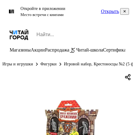
Откройте в приложении
Открыть
Место встречи с книгами
Магазины
Акции
Распродажа
Читай-школа
Сертификаты
П
Игры и игрушки
Фигурки
Игровой набор, Крестоносцы №2 (5 ф