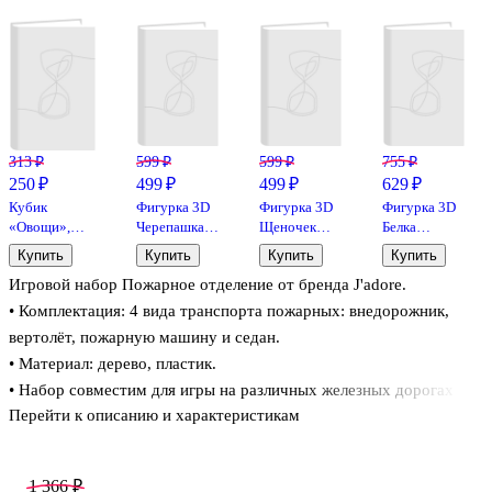
313 ₽
599 ₽
599 ₽
755 ₽
250 ₽
499 ₽
499 ₽
629 ₽
Кубик
Фигурка 3D
Фигурка 3D
Фигурка 3D
«Овощи»,
Черепашка
Щеночек
Белка
Робинс
Камила
Оливер
Улетяга
Купить
Купить
Купить
Купить
(39001999)
(39004999)
(10007999)
Игровой набор Пожарное отделение от бренда J'adore.
(3х3)
(3х3)
(8х8)
• Комплектация: 4 вида транспорта пожарных: внедорожник,
вертолёт, пожарную машину и седан.
• Материал: дерево, пластик.
• Набор совместим для игры на различных железных дорогах
Перейти к описанию и характеристикам
(HAPE, BRIO, GIVITO и т.д.)
• Размеры игрушки: каждая машинка примерно 7×3,5×3,5 см.
• Размер упаковки: 4 х 4 х 31 см.
1 366 ₽