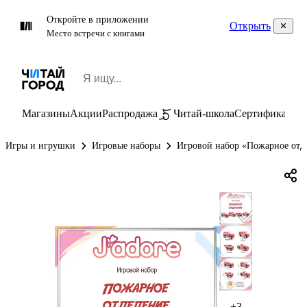
Откройте в приложении
Открыть
Место встречи с книгами
Магазины
Акции
Распродажа
Читай-школа
Сертификаты
П
Игры и игрушки
Игровые наборы
Игровой набор «Пожарное отде
+3