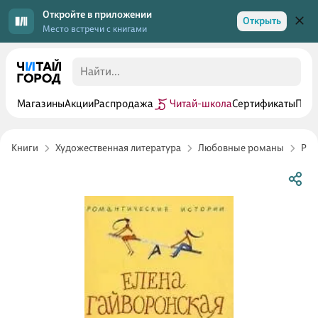
Откройте в приложении
Открыть
Место встречи с книгами
Магазины
Акции
Распродажа
Читай-школа
Сертификаты
Прог
Книги
Художественная литература
Любовные романы
Рос