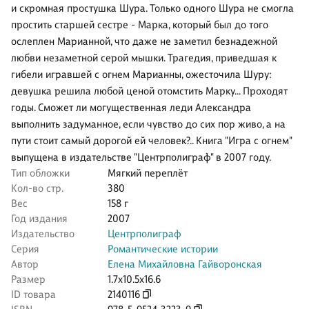
и скромная простушка Шура. Только одного Шура не смогла
простить старшей сестре - Марка, который был до того
ослеплен Марианной, что даже не заметил безнадежной
любви незаметной серой мышки. Трагедия, приведшая к
гибели игравшей с огнем Марианны, ожесточила Шуру:
девушка решила любой ценой отомстить Марку... Проходят
годы. Сможет ли могущественная леди Александра
выполнить задуманное, если чувство до сих пор живо, а на
пути стоит самый дорогой ей человек?.. Книга "Игра с огнем"
выпущена в издательстве "Центрполиграф" в 2007 году.
Тип обложки
Мягкий переплёт
Кол-во стр.
380
Вес
158 г
Год издания
2007
Издательство
Центрполиграф
Серия
Романтические истории
Автор
Елена Михайловна Гайворонская
Размер
1.7x10.5x16.6
ID товара
2140116