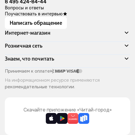
8 495 424-84-44
Вопросы и ответы
Поучаствовать в интервью
Написать обращение
Интернет-магазин
Акции
Розничная сеть
Распродажа
Доставка и оплата
Адреса магазинов
Знаем, что почитать
Программа лояльности
Книжный Дозор
Подарочные сертификаты
О компании
Скоро в продаже
Принимаем к оплате
Правила продажи
Читай-город для бизнеса
Эксклюзивные новинки
На информационном ресурсе применяются
Политика конфиденциальности
Хотите у нас работать?
Лучшие из лучших
рекомендательные технологии
.
Читай-журнал
Книжные циклы
Что ещё почитать?
Скачайте приложение «Читай-город»