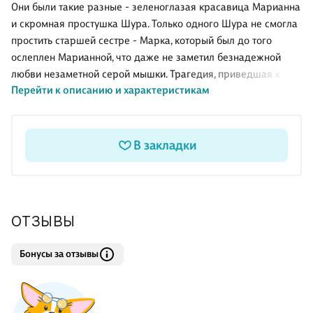
Они были такие разные - зеленоглазая красавица Марианна
и скромная простушка Шура. Только одного Шура не смогла
простить старшей сестре - Марка, который был до того
ослеплен Марианной, что даже не заметил безнадежной
любви незаметной серой мышки. Трагедия, приведшая к
Перейти к описанию и характеристикам
гибели игравшей с огнем Марианны, ожесточила Шуру:
девушка решила любой ценой отомстить Марку... Проходят
годы. Сможет ли могущественная леди Александра
выполнить задуманное, если чувство до сих пор живо, а на
В закладки
пути стоит самый дорогой ей человек?.. Книга "Игра с огнем"
выпущена в издательстве "Центрполиграф" в 2007 году.
ОТЗЫВЫ
Бонусы за отзывы