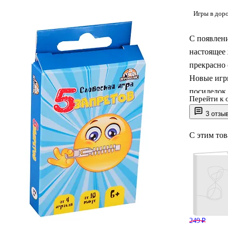
Игры в дор
С появлени
настоящее 
прекрасно 
Новые игр
посиделок
Перейти к 
отличаютс
3 отзы
детишкам 
игры прек
С этим то
наблюдател
начинайте 
249 ₽