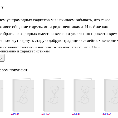
огу
ем ультрамодных гаджетов мы начинаем забывать, что такое
живое общение с друзьями и родственниками. И всё же как
собрать всех родных вместе и весело и увлеченно провести врем
ы помогут вернуть старую добрую традицию семейных вечерни
 и создадут тёплую и непринужденную атмосферу. Они
описанию и характеристикам
я несложными правилами, освоить которые по силам даже
ва
дошкольного возраста. Помимо отличного времяпровождения,
расно развивают логическое мышление, тренируют память и
варом покупают
ьность. Так что откладывайте в сторону свои гаджеты и
игру!
249 ₽
149 ₽
244 ₽
249 ₽