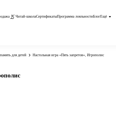
родажа
Читай-школа
Сертификаты
Программа лояльности
Блог
Ещё
память для детей
Настольная игра «Пять запретов», Игрополис
рополис