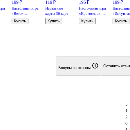
199 ₽
119 ₽
195 ₽
199 ₽
гра
Настольная игра
Игральные
Настольная игра
Настольна
«Вето»,
карты 36 карт
«Крокослов»,
«Интуитив
Игрополис
Игрополис
Игрополи
Купить
Купить
Купить
Купить
Оставить отзы
Бонусы за отзывы
5
1
2
0
1