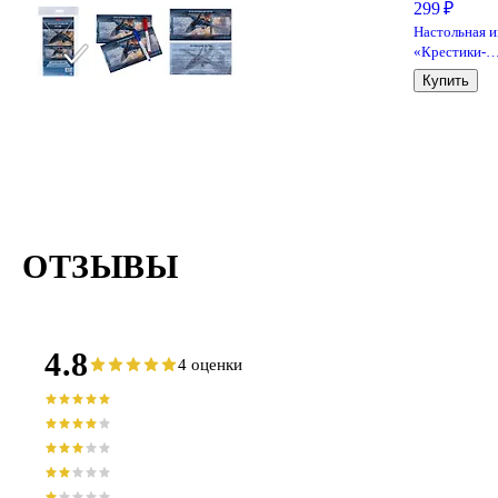
299 ₽
Настольная и
«Крестики-
нолики»
Купить
деревянная д
малышей
ОТЗЫВЫ
4.8
4 оценки