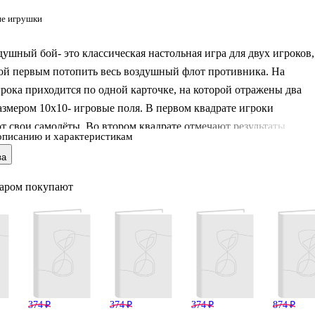
е игрушки
душный бой- это классическая настольная игра для двух игроков,
рой первым потопить весь воздушный флот противника. На
рока приходится по одной карточке, на которой отражены два
азмером 10х10- игровые поля. В первом квадрате игроки
т свои самолёты. Во втором квадрате отмечают результаты
описанию и характеристикам
о самолётам противника и их расположение.Дети учатся
ва
ь свои ходы заранее, учитывая возможные варианты действий
. Это помогает развивать способность предвидеть последствия
варом покупают
ений. Запоминание местоположений самолётов и ходов соперни
ет развитию зрительной и кратковременной памяти. Игроки
имательно следить
374 ₽
374 ₽
374 ₽
874 ₽