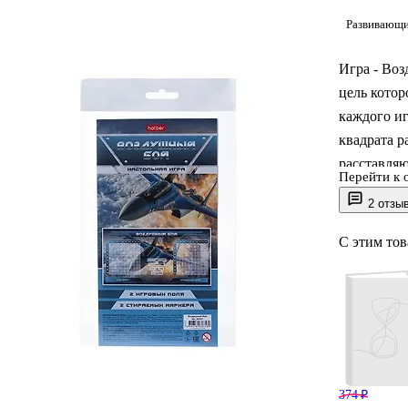
Развивающи
Игра - Воз
цель кото
каждого иг
квадрата р
расставляю
Перейти к 
стрельбы п
2 отзы
планироват
противника
С этим то
своих реш
способству
должны вн
374 ₽