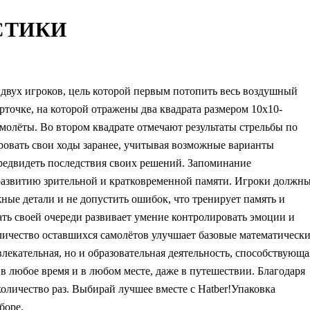
СТИКИ
я двух игроков, цель которой первым потопить весь воздушный
рточке, на которой отражены два квадрата размером 10х10-
амолёты. Во втором квадрате отмечают результаты стрельбы по
ровать свои ходы заранее, учитывая возможные варианты
предвидеть последствия своих решений. Запоминание
развитию зрительной и кратковременной памяти. Игроки должн
ные детали и не допустить ошибок, что тренирует память и
ть своей очереди развивает умение контролировать эмоции и
оличество оставшихся самолётов улучшает базовые математическ
лекательная, но и образовательная деятельность, способствующа
в любое время и в любом месте, даже в путешествии. Благодаря
личество раз. Выбирай лучшее вместе с Hatber!Упаковка
боре.