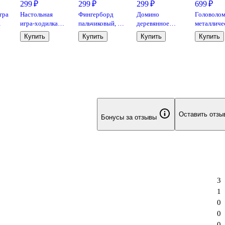
299 ₽
299 ₽
299 ₽
699 ₽
гра
Настольная
Фингерборд
Домино
Головоло
игра-ходилка
пальчиковый, в
деревянное
металличес
«Солнечная
ассортименте,
классическое в
наборе,
Купить
Купить
Купить
Купить
ля
система»,
FingerBord
деревянной
15х15,5х2
Геодом
коробке,
Десятое
королевство
Оставить отзы
Бонусы за отзывы
3
1
0
0
0