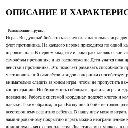
ОПИСАНИЕ И ХАРАКТЕРИ
Развивающие игрушки
Игра - Воздушный бой- это классическая настольная игра дл
флот противника. На каждого игрока приходится по одной ка
игровые поля. В первом квадрате игроки расставляют свои с
самолётам противника и их расположение.Дети учатся плани
действий противника. Это помогает развивать способность 
местоположений самолётов и ходов соперника способствует 
внимательно следить за ходом игры, чтобы не пропустить важ
концентрацию. Необходимость соблюдать правила игры и жда
поведение. Работа с системой координат, подсчёт клеток и к
навыки.Таким образом, игра «Воздушный бой» не только разв
всестороннему развитию ребенка. В нашу игру можно играть 
ламинированному покрытию играть можно неограниченное ко
индивидуальная с европодвесом. Два стираемых маркера в на