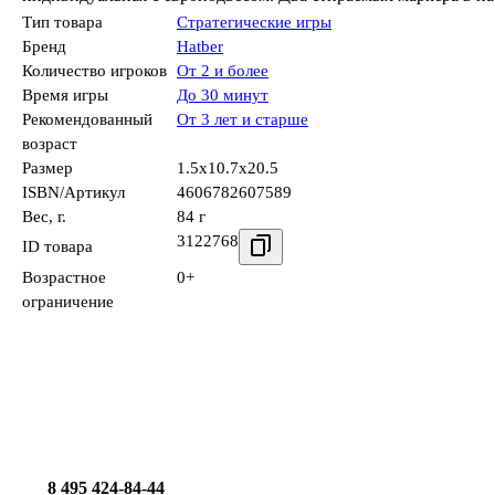
Тип товара
Стратегические игры
Бренд
Hatber
Количество игроков
От 2 и более
Время игры
До 30 минут
Рекомендованный
От 3 лет и старше
возраст
Размер
1.5x10.7x20.5
ISBN/Артикул
4606782607589
Вес, г.
84 г
3122768
ID товара
Возрастное
0+
ограничение
8 495 424-84-44