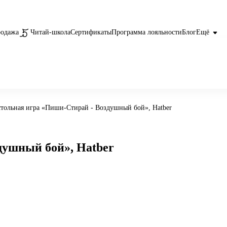
родажа
Читай-школа
Сертификаты
Программа лояльности
Блог
Ещё
тольная игра «Пиши-Стирай - Воздушный бой», Hatber
душный бой», Hatber