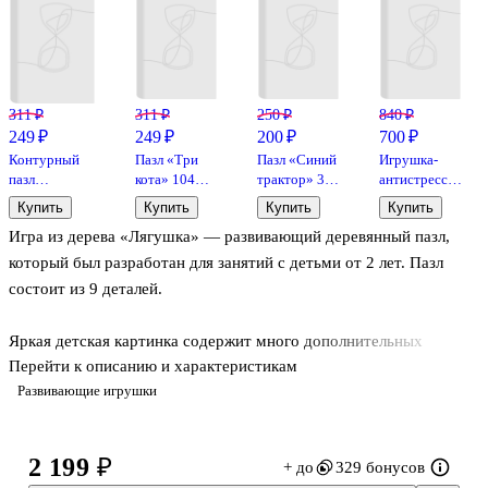
311 ₽
311 ₽
250 ₽
840 ₽
249 ₽
249 ₽
200 ₽
700 ₽
Контурный
Пазл «Три
Пазл «Синий
Игрушка-
пазл
кота» 104
трактор» 35
антистресс
«Простоквашино»
элемента,
элементов,
Единорог
Купить
Купить
Купить
Купить
30 элементов,
Step Puzzle
Step Puzzle
белый/
Игра из дерева «Лягушка» — развивающий деревянный пазл,
макси, Step
бежевый
Puzzle
(35*30), в
который был разработан для занятий с детьми от 2 лет. Пазл
ассортименте(АН
состоит из 9 деталей.
26/АН2017-
27)
Яркая детская картинка содержит много дополнительных
Перейти к описанию и характеристикам
деталей, малышу точно понравится её рассматривать и
Развивающие игрушки
собирать.
Что полезного в игре?
2 199 ₽
+ до
329 бонусов