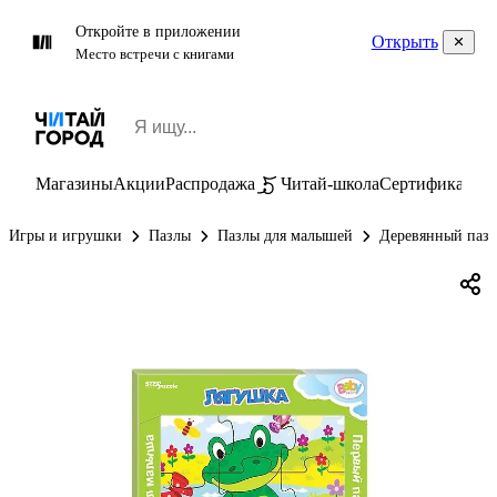
Откройте в приложении
Открыть
Место встречи с книгами
Магазины
Акции
Распродажа
Читай-школа
Сертификаты
П
Игры и игрушки
Пазлы
Пазлы для малышей
Деревянный пазл 