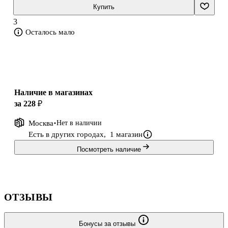
развивает мелкую моторику;
Купить
выполнена из экологически чистого материала;
3
содержит опорную картинку для сборки;
Осталось мало
крупные детали пазла (4-5 см) эргономичны для детской руки;
способствует развитию интеллекта и тренирует усидчивость.
Наличие в магазинах
за 228 ₽
Москва
Нет в наличии
Есть в других городах,
1 магазин
Посмотреть наличие
ОТЗЫВЫ
Бонусы за отзывы