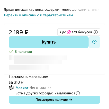
Яркая детская картинка содержит много дополнительных
Перейти к описанию и характеристикам
деталей, малышу точно понравится её рассматривать и
собирать.
2 199 ₽
+ до
329 бонусов
Что полезного в игре?
Купить
развивает мелкую моторику;
выполнена из экологически чистого материала;
В наличии
содержит опорную картинку для сборки;
крупные детали пазла (4-5 см) эргономичны для детской
руки;
способствует развитию интеллекта и тренирует усидчивость.
Наличие в магазинах
за 310 ₽
Москва
Нет в наличии
Есть в других городах,
7 магазинов
Посмотреть наличие