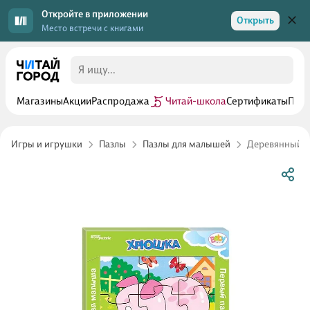
Откройте в приложении
Открыть
Место встречи с книгами
Магазины
Акции
Распродажа
Читай-школа
Сертификаты
Прог
Игры и игрушки
Пазлы
Пазлы для малышей
Деревянный па