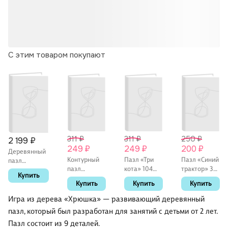
С этим товаром покупают
311 ₽
311 ₽
250 ₽
2 199 ₽
249 ₽
249 ₽
200 ₽
Деревянный
Контурный
Пазл «Три
Пазл «Синий
пазл
пазл
кота» 104
трактор» 35
«Лягушка»,
Купить
«Простоквашино»
элемента,
элементов,
Step Puzzle
Купить
Купить
Купить
30
Step Puzzle
Step Puzzle
элементов,
Игра из дерева «Хрюшка» — развивающий деревянный
макси, Step
пазл, который был разработан для занятий с детьми от 2 лет.
Puzzle
Пазл состоит из 9 деталей.