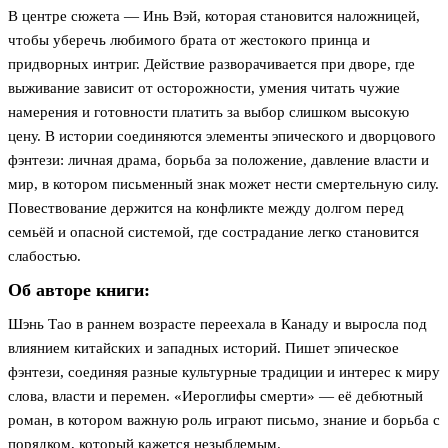
В центре сюжета — Инь Вэй, которая становится наложницей,
чтобы уберечь любимого брата от жестокого принца и
придворных интриг. Действие разворачивается при дворе, где
выживание зависит от осторожности, умения читать чужие
намерения и готовности платить за выбор слишком высокую
цену. В истории соединяются элементы эпического и дворцового
фэнтези: личная драма, борьба за положение, давление власти и
мир, в котором письменный знак может нести смертельную силу.
Повествование держится на конфликте между долгом перед
семьёй и опасной системой, где сострадание легко становится
слабостью.
Об авторе книги:
Шэнь Тао в раннем возрасте переехала в Канаду и выросла под
влиянием китайских и западных историй. Пишет эпическое
фэнтези, соединяя разные культурные традиции и интерес к миру
слова, власти и перемен. «Иероглифы смерти» — её дебютный
роман, в котором важную роль играют письмо, знание и борьба с
порядком, который кажется незыблемым.