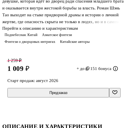
девушке, которая идёт во дворец ради спасения младшего брата
и оказывается внутри жестокой борьбы за власть. Роман Шэнь
Тао выходит на стыке придворной драмы и истории о личной
жертве, где опасность скрыта не только в людях, но и в самом
Перейти к описанию и характеристикам
слове: здесь даже иероглиф может стать оружием. По сочетанию
Поднебесная. Китай
Азиатское фэнтези
дворцовых интриг и высокой ставки книга напоминает
Фэнтези о дворцовых интригах
Китайские авторы
произведения, где важны политическая игра и цена выбора, — в
этом её можно сопоставить с романами о закрытом
императорском дворе и борьбе за место рядом с троном.
1 259 ₽
История строится не на внешнем размахе, а на постоянном
1 009 ₽
+ до
151 бонуса
давлении среды, где любое решение может обернуться потерей,
а попытка з
Старт продаж:
август 2026
Предзаказ
ОПИСАНИЕ И ХАРАКТЕРИСТИКИ