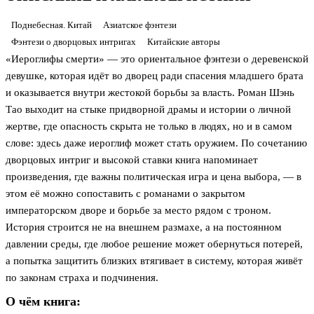
Поднебесная. Китай
Азиатское фэнтези
Фэнтези о дворцовых интригах
Китайские авторы
«Иероглифы смерти» — это ориентальное фэнтези о деревенской
девушке, которая идёт во дворец ради спасения младшего брата
и оказывается внутри жестокой борьбы за власть. Роман Шэнь
Тао выходит на стыке придворной драмы и истории о личной
жертве, где опасность скрыта не только в людях, но и в самом
слове: здесь даже иероглиф может стать оружием. По сочетанию
дворцовых интриг и высокой ставки книга напоминает
произведения, где важны политическая игра и цена выбора, — в
этом её можно сопоставить с романами о закрытом
императорском дворе и борьбе за место рядом с троном.
История строится не на внешнем размахе, а на постоянном
давлении среды, где любое решение может обернуться потерей,
а попытка защитить близких втягивает в систему, которая живёт
по законам страха и подчинения.
О чём книга: