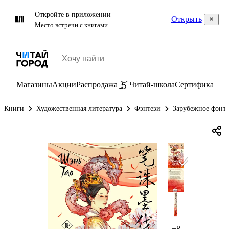
Откройте в приложении
Открыть
Место встречи с книгами
Магазины
Акции
Распродажа
Читай-школа
Сертификаты
П
Книги
Художественная литература
Фэнтези
Зарубежное фэнт
+8