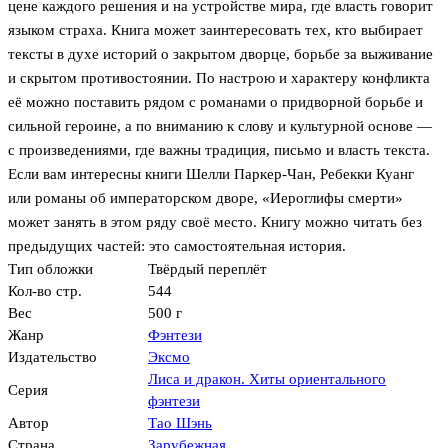
цене каждого решения и на устройстве мира, где власть говорит
языком страха. Книга может заинтересовать тех, кто выбирает
тексты в духе историй о закрытом дворце, борьбе за выживание
и скрытом противостоянии. По настрою и характеру конфликта
её можно поставить рядом с романами о придворной борьбе и
сильной героине, а по вниманию к слову и культурной основе —
с произведениями, где важны традиция, письмо и власть текста.
Если вам интересны книги Шелли Паркер-Чан, Ребекки Куанг
или романы об императорском дворе, «Иероглифы смерти»
может занять в этом ряду своё место. Книгу можно читать без
предыдущих частей: это самостоятельная история.
Тип обложки
Твёрдый переплёт
Кол-во стр.
544
Вес
500 г
Жанр
Фэнтези
Издательство
Эксмо
Лиса и дракон. Хиты ориентального
Серия
фэнтези
Автор
Тао Шэнь
Страна
Зарубежная