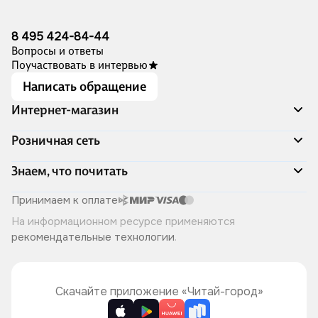
8 495 424-84-44
Вопросы и ответы
Поучаствовать в интервью
Написать обращение
Интернет-магазин
Акции
Розничная сеть
Распродажа
Доставка и оплата
Адреса магазинов
Знаем, что почитать
Программа лояльности
Книжный Дозор
Подарочные сертификаты
О компании
Скоро в продаже
Принимаем к оплате
Правила продажи
Читай-город для бизнеса
Эксклюзивные новинки
На информационном ресурсе применяются
Политика конфиденциальности
Хотите у нас работать?
Лучшие из лучших
рекомендательные технологии
.
Читай-журнал
Книжные циклы
Что ещё почитать?
Скачайте приложение «Читай-город»