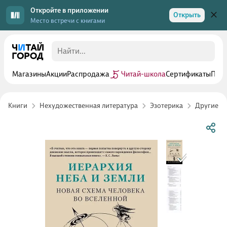
Откройте в приложении
Открыть
Место встречи с книгами
Магазины
Акции
Распродажа
Читай-школа
Сертификаты
Прог
Книги
Нехудожественная литература
Эзотерика
Другие эз