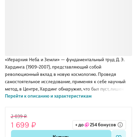
«Иерархия Неба и Земли» — фундаментальный труд Д. Э.
Хардинга (1909–2007), представляющий собой
революционный вклад в новую космологию. Проведя
самостоятельное исследование, применяя к себе научный
метод, в Центре, Хардинг обнаружил, что был пуст, лишен
Перейти к описанию и характеристикам
материи, лишен ума — однако эта пустота была осознающей
и включала в себя все. И хотя идея центра предполагала
некую точку, исследование показало, что это центральное
2 039 ₽
сознание повсюду и наводняет жизнью каждый уровень
1 699 ₽
+ до
254 бонусов
вселенной. Для других он был многослойной системой
видимостей, окружающих непостижимую тайну, а для себя