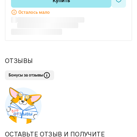
Купить
самого он и был той тайной, тем невидимым корнем, из
которого произрастает Вселенная, — Вселенная, которая
Осталось мало
очень отличается
ОТЗЫВЫ
Бонусы за отзывы
ОСТАВЬТЕ ОТЗЫВ И ПОЛУЧИТЕ