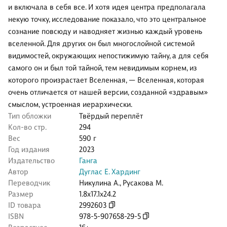
и включала в себя все. И хотя идея центра предполагала
некую точку, исследование показало, что это центральное
сознание повсюду и наводняет жизнью каждый уровень
вселенной. Для других он был многослойной системой
видимостей, окружающих непостижимую тайну, а для себя
самого он и был той тайной, тем невидимым корнем, из
которого произрастает Вселенная, — Вселенная, которая
очень отличается от нашей версии, созданной «здравым»
смыслом, устроенная иерархически.
Тип обложки
Твёрдый переплёт
Кол-во стр.
294
Вес
590 г
Год издания
2023
Издательство
Ганга
Автор
Дуглас Е. Хардинг
Переводчик
Никулина А.
,
Русакова М.
Размер
1.8x17.1x24.2
ID товара
2992603
ISBN
978-5-907658-29-5