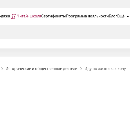
одажа
Читай-школа
Сертификаты
Программа лояльности
Блог
Ещё
Исторические и общественные деятели
Иду по жизни как хочу