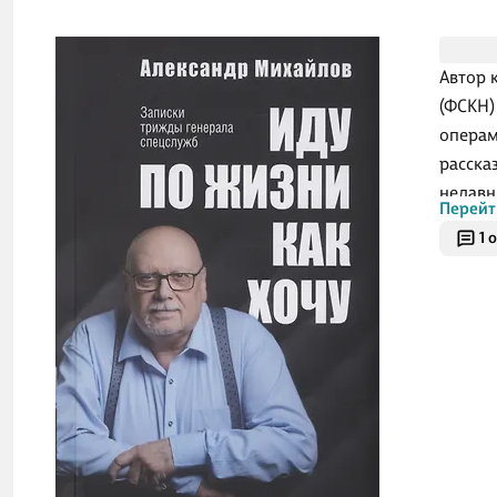
Автор 
(ФСКН)
операм
расска
недавни
Перейт
изменя
1 
шпионс
байки 
ведомс