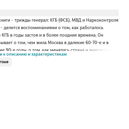
книги - трижды генерал: КГБ (ФСБ), МВД и Наркоконтроля
 - делится воспоминаниями о том, как работалось
 КГБ в годы застоя и в более поздние времена. Он
зывает о том, чем жила Москва в далекие 60-70-е и в
е 90-е годы, о том, как менялась страна и вместе с ней
и к описанию и характеристикам
лись и спецслужбы. В повествовании почти нет
отзыв
ких историй, но есть смешные и грустные рассказы и
о повседневной жизни сотрудников "грозного"
тва, расположенного на Лубянке.