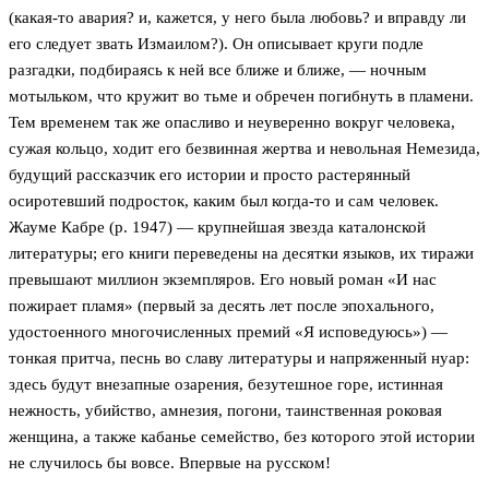
(какая-то авария? и, кажется, у него была любовь? и вправду ли
его следует звать Измаилом?). Он описывает круги подле
разгадки, подбираясь к ней все ближе и ближе, — ночным
мотыльком, что кружит во тьме и обречен погибнуть в пламени.
Тем временем так же опасливо и неуверенно вокруг человека,
сужая кольцо, ходит его безвинная жертва и невольная Немезида,
будущий рассказчик его истории и просто растерянный
осиротевший подросток, каким был когда-то и сам человек.
Жауме Кабре (р. 1947) — крупнейшая звезда каталонской
литературы; его книги переведены на десятки языков, их тиражи
превышают миллион экземпляров. Его новый роман «И нас
пожирает пламя» (первый за десять лет после эпохального,
удостоенного многочисленных премий «Я исповедуюсь») —
тонкая притча, песнь во славу литературы и напряженный нуар:
здесь будут внезапные озарения, безутешное горе, истинная
нежность, убийство, амнезия, погони, таинственная роковая
женщина, а также кабанье семейство, без которого этой истории
не случилось бы вовсе. Впервые на русском!