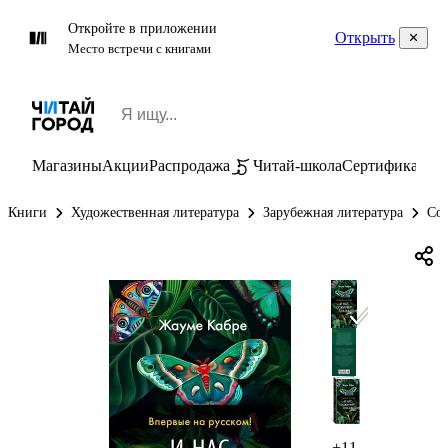
Откройте в приложении
Открыть
Место встречи с книгами
Магазины
Акции
Распродажа
Читай-школа
Сертификаты
П
Книги
Художественная литература
Зарубежная литература
Сов
+11