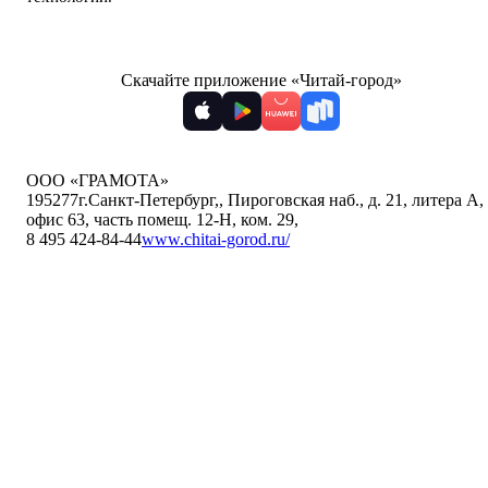
Скачайте приложение «Читай-город»
ООО «ГРАМОТА»
195277
г.Санкт-Петербург,
,
Пироговская наб., д. 21, литера А,
офис 63, часть помещ. 12-Н, ком. 29
,
8 495 424-84-44
www.chitai-gorod.ru/