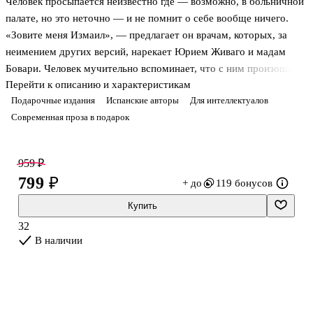
Человек просыпается неизвестно где — возможно, в больничной
палате, но это неточно — и не помнит о себе вообще ничего.
«Зовите меня Измаил», — предлагает он врачам, которых, за
неимением других версий, нарекает Юрием Живаго и мадам
Бовари. Человек мучительно вспоминает, что с ним произошло
Перейти к описанию и характеристикам
(какая-то авария? и, кажется, у него была любовь? и вправду ли
Подарочные издания
Испанские авторы
Для интеллектуалов
его следует звать Измаилом?). Он описывает круги подле
Современная проза в подарок
разгадки, подбираясь к ней все ближе и ближе, — ночным
мотыльком, что кружит во тьме и обречен погибнуть в пламени.
Тем временем так же опасливо и неуверенно вокруг человека,
959 ₽
сужая кольцо, ходит его безвинная жертва и невольная Немезида,
799 ₽
+ до
119 бонусов
будущий рассказчик его истории и просто растерянный о
Купить
32
В наличии