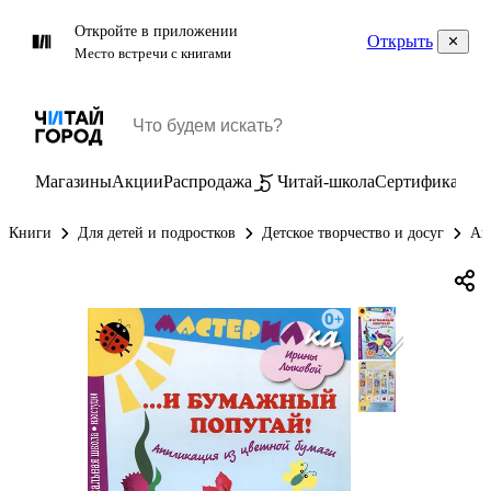
Откройте в приложении
Открыть
Место встречи с книгами
Магазины
Акции
Распродажа
Читай-школа
Сертификаты
П
Книги
Для детей и подростков
Детское творчество и досуг
Ап