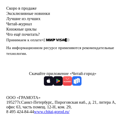
Скоро в продаже
Эксклюзивные новинки
Лучшие из лучших
Читай-журнал
Книжные циклы
Что ещё почитать?
Принимаем к оплате
На информационном ресурсе применяются
рекомендательные
технологии
.
Скачайте приложение «Читай-город»
ООО «ГРАМОТА»
195277
г.Санкт-Петербург,
,
Пироговская наб., д. 21, литера А,
офис 63, часть помещ. 12-Н, ком. 29
,
8 495 424-84-44
www.chitai-gorod.ru/