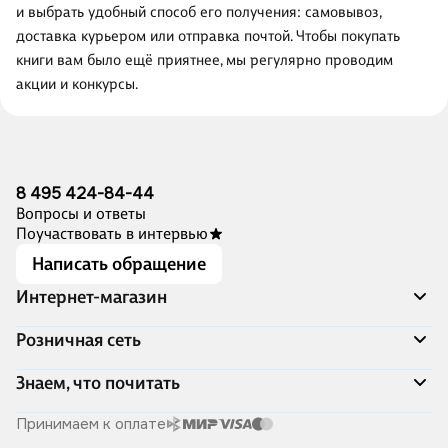
и выбрать удобный способ его получения: самовывоз,
доставка курьером или отправка почтой. Чтобы покупать
книги вам было ещё приятнее, мы регулярно проводим
акции и конкурсы.
8 495 424-84-44
Вопросы и ответы
Поучаствовать в интервью
Написать обращение
Интернет-магазин
Акции
Розничная сеть
Распродажа
Доставка и оплата
Адреса магазинов
Знаем, что почитать
Программа лояльности
Книжный Дозор
Подарочные сертификаты
О компании
Скоро в продаже
Принимаем к оплате
Правила продажи
Читай-город для бизнеса
Эксклюзивные новинки