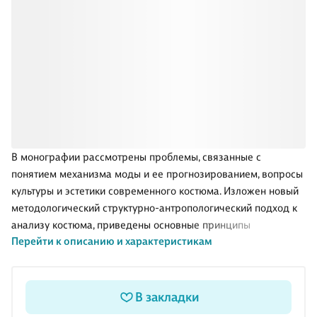
В монографии рассмотрены проблемы, связанные с
понятием механизма моды и ее прогнозированием, вопросы
культуры и эстетики современного костюма. Изложен новый
методологический структурно-антропологический подход к
анализу костюма, приведены основные принципы
Перейти к описанию и характеристикам
построения методики художественного проектирования
костюма в промышленных условиях.
Для художников-модельеров и других специалистов,
занимающихся художественным проектированием одежды.
В закладки