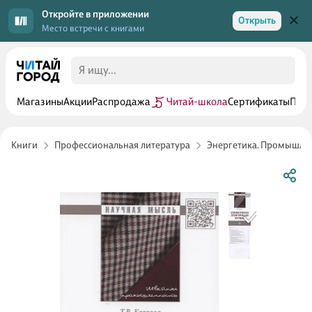
Откройте в приложении
Открыть
Место встречи с книгами
Магазины
Акции
Распродажа
Читай-школа
Сертификаты
Прог
Книги
Профессиональная литература
Энергетика. Промышле