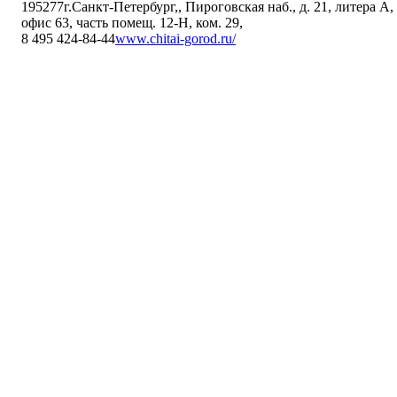
195277
г.Санкт-Петербург,
,
Пироговская наб., д. 21, литера А,
офис 63, часть помещ. 12-Н, ком. 29
,
8 495 424-84-44
www.chitai-gorod.ru/