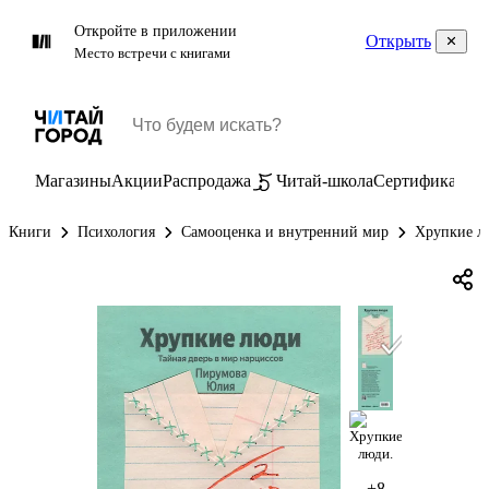
Откройте в приложении
Открыть
Место встречи с книгами
Магазины
Акции
Распродажа
Читай-школа
Сертификаты
П
Книги
Психология
Самооценка и внутренний мир
Хрупкие лю
+8