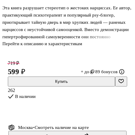
Эта книга разрушает стереотип о жестоких нарциссах. Ее автор,
практикующий психотерапевт и популярный psy-блогер,
приоткрывает тайную дверь в мир хрупких людей — раненых
нарциссов с неустойчивой самооценкой. Вместо демонстрации
гипертрофированной самоуверенности они постоянно
Перейти к описанию и характеристикам
обесценивают собственные достижения и ругают себя за
малейший промах. С помощью упражнений и опросников Юлия
Пирумова предлагает читателю поработать с типичными
719 ₽
проявлениями нарциссического характера: тотальной
599 ₽
+ до
89 бонусов
неуверенностью в себе, фоновой тревогой, прокрастинацией,
страхом близости и др.
Купить
262
ПОЧЕМУ ЭТА КНИГА ДОСТОЙНА ПРОЧТЕНИЯ
В наличии
Благодаря уникальной системе упражнений, которую автор
выработал в процесс
Москва
Смотреть наличие
на карте