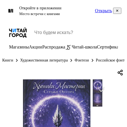
Откройте в приложении
Открыть
Место встречи с книгами
Магазины
Акции
Распродажа
Читай-школа
Сертификаты
П
Книги
Художественная литература
Фэнтези
Российское фэнте