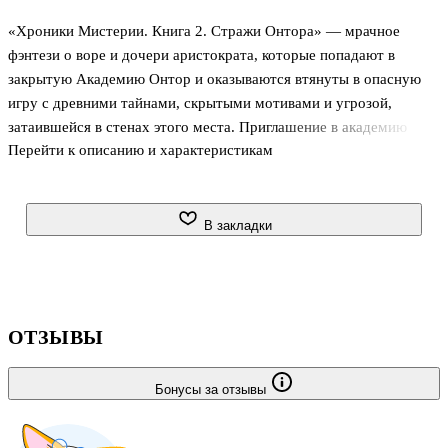
«Хроники Мистерии. Книга 2. Стражи Онтора» — мрачное
фэнтези о воре и дочери аристократа, которые попадают в
закрытую Академию Онтор и оказываются втянуты в опасную
игру с древними тайнами, скрытыми мотивами и угрозой,
затаившейся в стенах этого места. Приглашение в академию
Перейти к описанию и характеристикам
быстро перестаёт быть шансом на новую жизнь и превращается
в испытание, где почти невозможно понять, кому можно
доверять. На первый план выходят недоверие, борьба интересов
и прошлое, которое продолжает влиять на всех, кто переступает
В закладки
порог Онтора.
О чём книга
Получив приглашение в Академию Онтор, Эш и Астра
ОТЗЫВЫ
оказываются в пространстве, где учёба и привычные правила
быстро отходят на второй план. Им приходится
Бонусы за отзывы