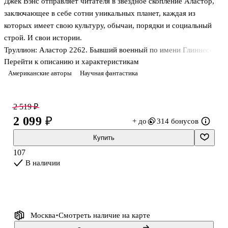
Джек Вэнс отправляет читателя в звездное скопление Аластор,
заключающее в себе сотни уникальных планет, каждая из
которых имеет свою культуру, обычаи, порядки и социальный
строй. И свои истории.
Труллион: Аластор 2262. Бывший военный по имени Глиннесс
Перейти к описанию и характеристикам
возвращается на родину после многолетней службы, но вместо
Американские авторы
Научная фантастика
теплого приема сталкивается с интригами в семье и хаосом в
родовом поместье. Единственным способом заработать денег и
навести порядок становится популярная на Труллионе игра
2 519 ₽
«хуссейд». Глиннесс быстро находит команду и обзаводится
2 099 ₽
+ до
314 бонусов
нужными знакомствами, но его азарт вкупе с талантом и
природной смекалкой к неожиданным открытиям.
Купить
Вист: Аластор 1716. Юный художник Джантифф решает пос
107
В наличии
Москва
Смотреть наличие
на карте