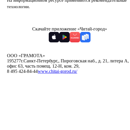
На информационном ресурсе применяются
рекомендательные
технологии
.
Скачайте приложение «Читай-город»
ООО «ГРАМОТА»
195277
г.Санкт-Петербург,
,
Пироговская наб., д. 21, литера А,
офис 63, часть помещ. 12-Н, ком. 29
,
8 495 424-84-44
www.chitai-gorod.ru/