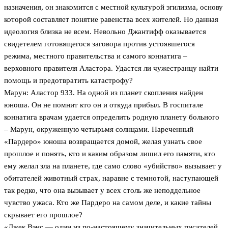
назначения, он знакомится с местной культурой эгилизма, основу
которой составляет понятие равенства всех жителей. Но данная
идеология близка не всем. Невольно Джантифф оказывается
свидетелем готовящегося заговора против устоявшегося
режима, местного правительства и самого коннатига –
верховного правителя Аластора. Удастся ли чужестранцу найти
помощь и предотвратить катастрофу?
Марун: Аластор 933. На одной из планет скопления найден
юноша. Он не помнит кто он и откуда прибыл. В госпитале
коннатига врачам удается определить родную планету больного
– Марун, окруженную четырьмя солнцами. Нареченный
«Пардеро» юноша возвращается домой, желая узнать свое
прошлое и понять, кто и каким образом лишил его памяти, кто
ему желал зла на планете, где само слово «убийство» вызывает у
обитателей животный страх, наравне с темнотой, наступающей
так редко, что она вызывает у всех столь же неподдельное
чувство ужаса. Кто же Пардеро на самом деле, и какие тайны
скрывает его прошлое?
«Джек Вэнс — один из по-настоящему значительных писателей