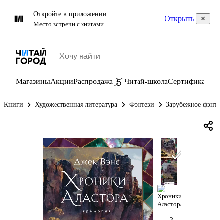
Откройте в приложении
Открыть
Место встречи с книгами
Магазины
Акции
Распродажа
Читай-школа
Сертификаты
П
Книги
Художественная литература
Фэнтези
Зарубежное фэнт
+3