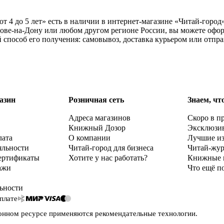
от 4 до 5 лет» есть в наличии в интернет-магазине «Читай-горо
тове-на-Дону или любом другом регионе России, вы можете офор
ный способ его получения: самовывоз, доставка курьером или отп
азин
Розничная сеть
Знаем, чт
Адреса магазинов
Скоро в п
Книжный Дозор
Эксклюзи
лата
О компании
Лучшие и
яльности
Читай-город для бизнеса
Читай-жу
ертификаты
Хотите у нас работать?
Книжные 
ажи
Что ещё п
ьности
плате
онном ресурсе применяются
рекомендательные технологии
.