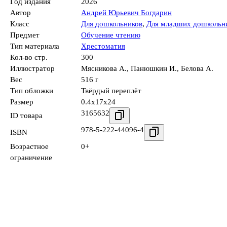
Год издания
2026
Автор
Андрей Юрьевич Богдарин
Класс
Для дошкольников
,
Для младших дошкольн
Предмет
Обучение чтению
Тип материала
Хрестоматия
Кол-во стр.
300
Иллюстратор
Мясникова А.
,
Панюшкин И.
,
Белова А.
Вес
516 г
Тип обложки
Твёрдый переплёт
Размер
0.4x17x24
3165632
ID товара
978-5-222-44096-4
ISBN
Возрастное
0+
ограничение