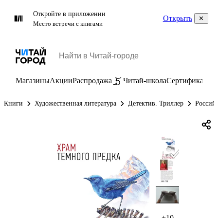
Откройте в приложении
Открыть
Место встречи с книгами
Магазины
Акции
Распродажа
Читай-школа
Сертификаты
П
Книги
Художественная литература
Детектив. Триллер
Россий
+10