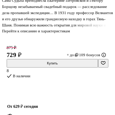
Сама Судьба преподнесла Екатерине Петровской и Гектору
Борщову незабываемый свадебный подарок — расследование
дела пропавшей экспедиции… В 1931 году профессор Велиантов
и его друзья обнаружили грандиозную находку в горах Тянь-
Шаня. Понимая всю важность открытия для мировой науки и
Перейти к описанию и характеристикам
опасность, грозящую экспедиции в тех диких тогда местах,
профессор отправляет разным адресатам отрывочные записи,
фотографии и… самое главное «доказательство». Произошло то,
875 ₽
что предвидел ученый — экспедиция бесследно сгинула в горах.
729 ₽
+ до
109 бонусов
Спустя почти сто лет загадочная смерть научного сотрудника
Зоологического музея Елены Красновой и еще двух человек
Купить
всколыхнула сведения о пропавшей экспедиции. Эти убийства
8
рассле
В наличии
от 629 ₽
сегодня