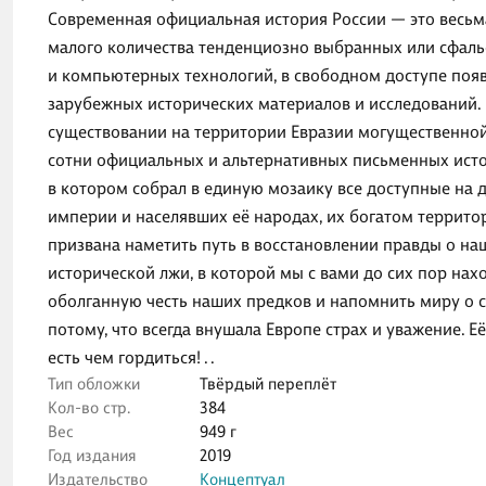
Современная официальная история России — это весьма
малого количества тенденциозно выбранных или сфаль
и компьютерных технологий, в свободном доступе поя
зарубежных исторических материалов и исследований. 
существовании на территории Евразии могущественной 
сотни официальных и альтернативных письменных исто
в котором собрал в единую мозаику все доступные на 
империи и населявших её народах, их богатом террито
призвана наметить путь в восстановлении правды о н
исторической лжи, в которой мы с вами до сих пор нахо
оболганную честь наших предков и напомнить миру о 
потому, что всегда внушала Европе страх и уважение. Е
есть чем гордиться! . .
Тип обложки
Твёрдый переплёт
Кол-во стр.
384
Вес
949 г
Год издания
2019
Издательство
Концептуал