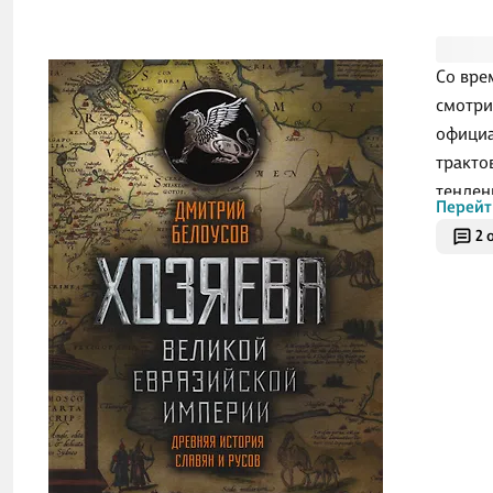
Со вре
смотри
официа
тракто
тенден
Перейт
Но сег
2 
свобод
отечес
исслед
сущест
импери
официа
создал