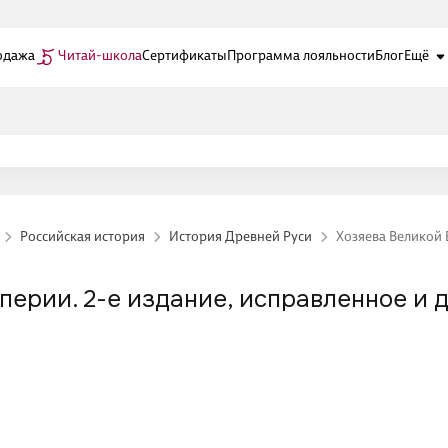
одажа
Читай-школа
Сертификаты
Программа лояльности
Блог
Ещё
Российская история
История Древней Руси
Хозяева Великой 
перии. 2-е издание, исправленное и 