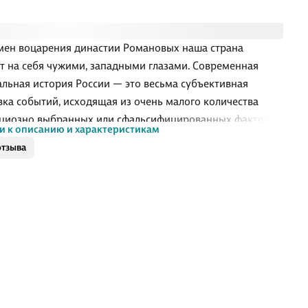
мен воцарения династии Романовых наша страна
т на себя чужими, западными глазами. Современная
льная история России — это весьма субъективная
вка событий, исходящая из очень малого количества
циозно выбранных или сфальсифицированных фактов.
и к описанию и характеристикам
одня, в век глобализации и компьютерных технологий, в
отзыва
ном доступе появляется множество малоизвестных
твенных и зарубежных исторических материалов и
ований. Большинство из них открыто свидетельствуют о
вовании на территории Евразии могущественной
и, которую называли Великая Тартария. . .Изучив сотни
льных и альтернативных письменных источников, автор
 поистине фундаментальный труд