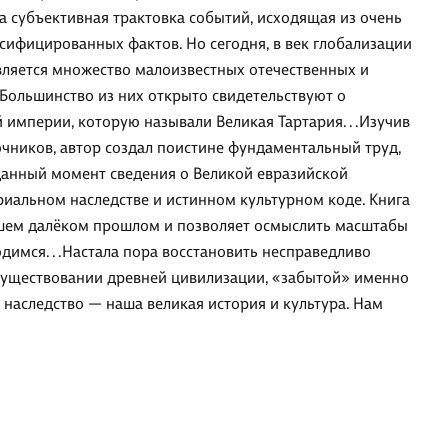
 субъективная трактовка событий, исходящая из очень
сифицированных фактов. Но сегодня, в век глобализации
вляется множество малоизвестных отечественных и
Большинство из них открыто свидетельствуют о
империи, которую называли Великая Тартария. . .Изучив
чников, автор создал поистине фундаментальный труд,
данный момент сведения о Великой евразийской
риальном наследстве и истинном культурном коде. Книга
ашем далёком прошлом и позволяет осмыслить масштабы
димся. . .Настала пора восстановить несправедливо
существовании древней цивилизации, «забытой» именно
ё наследство — наша великая история и культура. Нам