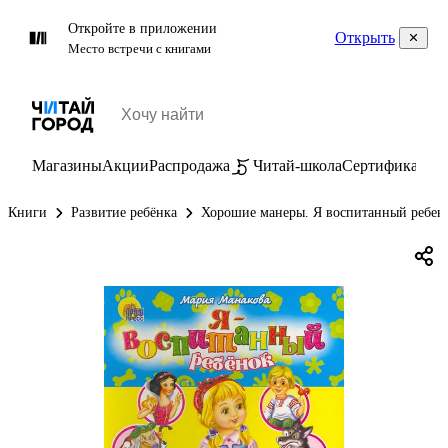
Откройте в приложении
Открыть
Место встречи с книгами
Магазины
Акции
Распродажа
Читай-школа
Сертификаты
П
Книги
Развитие ребёнка
Хорошие манеры. Я воспитанный ребен