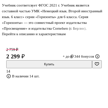
Учебник соответсвует ФГОС 2021 г. Учебник является
составной частью УМК «Немецкий язык. Второй иностранный
язык. 6 класс» серии «Горизонты» для 6 класса. Серия
«Горизонты» — это совместный проект издательства
«Просвещение» и издательства Cornelsen (г. Берлин),
Перейти к описанию и характеристикам
предназначенный для школ с изучением немецкого языка как
второго иностранного с 5 класса. 6 класс — второй год
обучения. Современная лексика, живые ситуации общения,
2 759 ₽
проектная работа дают возможность учителю проводить уроки с
2 299 ₽
+ до
344 бонусов
максимальной эффективностью в группах с любым уровнем
обученности. Учебник разработан в соответствии со всеми
Купить
требованиями ФГОС ООО, утверждённого Приказом
14
Министерства просвещения №287 от 31.05.2021.
В наличии 14 шт.